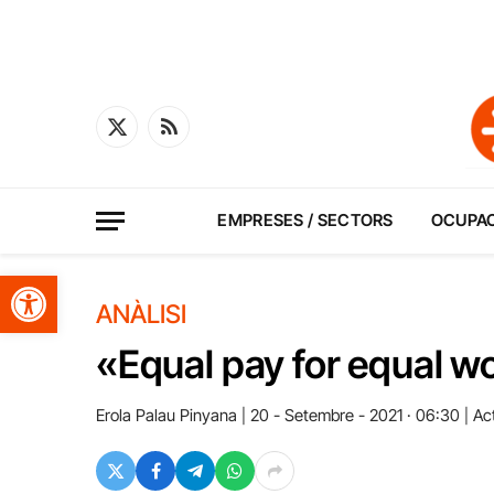
X
RSS
(Twitter)
EMPRESES / SECTORS
OCUPA
Obre la barra d'eines
ANÀLISI
«Equal pay for equal w
Erola Palau Pinyana
20 - Setembre - 2021 · 06:30
Act