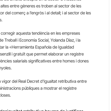
 altes entre gèneres es troben al sector de les
tor del comerç a l’engròs i al detall; i al sector de les
s.
e corregir aquesta tendència en les empreses
de Treball i Economia Social, Yolanda Díaz, i la
ntar la «Herramienta Española de Igualdad
 senzill i gratuït que permet elaborar un registre
rències salarials significatives entre homes i dones
nyoles.
 vigor del Real Decret d’Igualtat retributiva entre
nistracions públiques a mostrar el registre
closes.