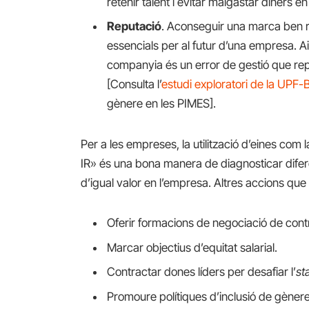
retenir talent i evitar malgastar diners e
Reputació
. Aconseguir una marca ben 
essencials per al futur d’una empresa. Aix
companyia és un error de gestió que rep
[Consulta l’
estudi exploratori de la UPF
gènere en les PIMES].
Per a les empreses, la utilització d’eines com
IR» és una bona manera de diagnosticar diferè
d’igual valor en l’empresa. Altres accions q
Oferir formacions de negociació de cont
Marcar objectius d’equitat salarial.
Contractar dones líders per desafiar l’
st
Promoure polítiques d’inclusió de gènere