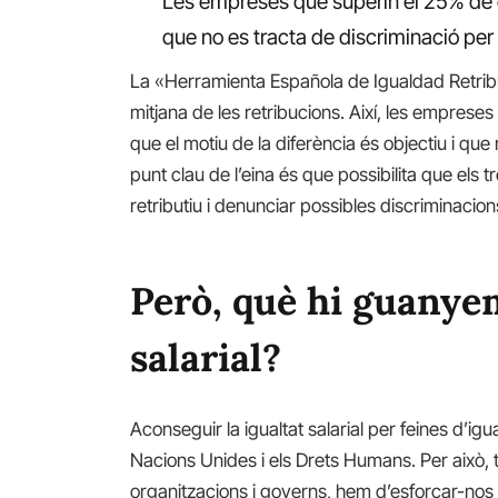
Les empreses que superin el 25% de de
que no es tracta de discriminació per
La «Herramienta Española de Igualdad Retribu
mitjana de les retribucions. Així, les empreses
que el motiu de la diferència és objectiu i que
punt clau de l’eina és que possibilita que els t
retributiu i denunciar possibles discriminacion
Però, què hi guanye
salarial?
Aconseguir la igualtat salarial per feines d’ig
Nacions Unides i els Drets Humans. Per això,
organitzacions i governs, hem d’esforçar-nos 