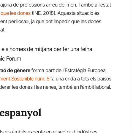
ajoria de professions arreu del món. També a l’estat
 que les dones
(INE, 2018). Aquesta situació és
nt perillosa», ja que pot impedir que les dones
at.
ls homes de mitjana per fer una feina
mic Forum
 raó de gènere
forma part de l’Estratègia Europea
ment Sostenible núm. 5
fa una crida a tots els països
erar les dones i les nenes, també en l’àmbit laboral.
t espanyol
ts els àmbits excepte en el sector d’indústries