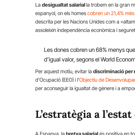
La
desigualtat salarial
la trobem en la gran m
espanyol, on els homes
cobren un 21,4% més
descrita per les Nacions Unides com a «altame
assoleixin independència econòmica i seguret
Les dones cobren un 68% menys que e
d’igual valor, segons el World Econo
Per aquest motiu, evitar la
discriminació per
d’Ocupació (EEO) i l’
Objectiu de Desenvolupa
per aconseguir la igualtat de gènere i a empod
L’estratègia a l’esta
A Espanya, la
bretxa salarial
és positiva en to