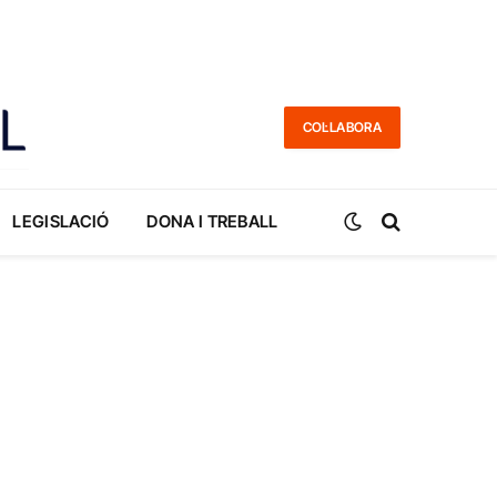
COL·LABORA
LEGISLACIÓ
DONA I TREBALL