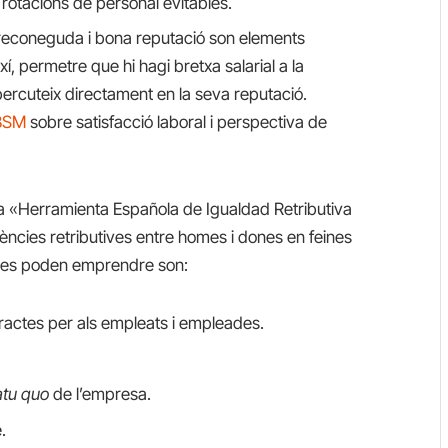
n rotacions de personal evitables.
reconeguda i bona reputació son elements
í, permetre que hi hagi bretxa salarial a la
ercuteix directament en la seva reputació.
-BSM
sobre satisfacció laboral i perspectiva de
 la «Herramienta Española de Igualdad Retributiva
ncies retributives entre homes i dones en feines
ue es poden emprendre son:
ractes per als empleats i empleades.
atu quo
de l’empresa.
.