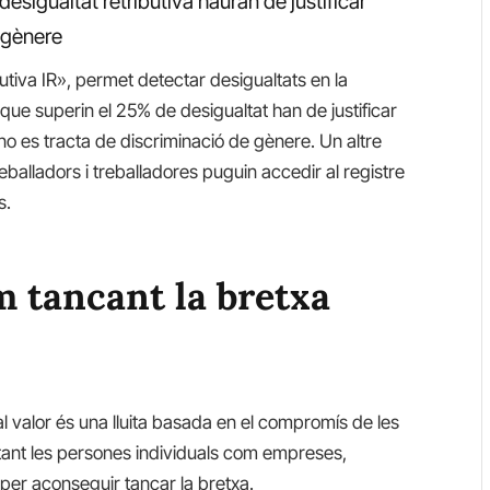
sigualtat retributiva hauran de justificar
 gènere
tiva IR», permet detectar desigualtats en la
 que superin el 25% de desigualtat han de justificar
 no es tracta de discriminació de gènere. Un altre
reballadors i treballadores puguin accedir al registre
s.
m tancant la bretxa
ual valor és una lluita basada en el compromís de les
 tant les persones individuals com empreses,
per aconseguir tancar la bretxa.