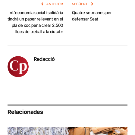
ANTERIOR
SEGÜENT
«L’economia social i solidària
Quatre setmanes per
tindrà un paper rellevant en el
defensar Seat
pla de xoc per a crear 2.500
llocs de treball a la ciutat»
Redacció
Relacionades