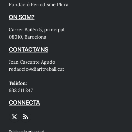
Fundació Periodisme Plural
ON SOM?
Carrer Bailén 5, principal.
08010, Barcelona
CONTACTA'NS
Joan Cascante Agudo
redaccio@diaritreball.cat
Telèfon:
932 311 247
CONNECTA
X
RSS
(Twitter)
Política de privacitat