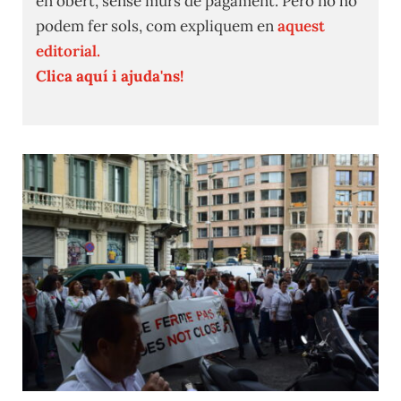
en obert, sense murs de pagament. Però no ho
podem fer sols, com expliquem en
aquest
editorial.
Clica aquí i ajuda'ns!