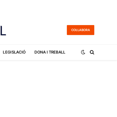
COL·LABORA
LEGISLACIÓ
DONA I TREBALL