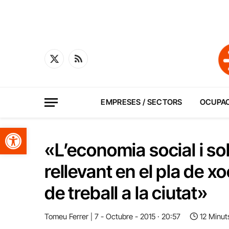
X
RSS
(Twitter)
EMPRESES / SECTORS
OCUPA
Obre la barra d'eines
«L’economia social i so
rellevant en el pla de x
de treball a la ciutat»
Tomeu Ferrer
7 - Octubre - 2015 · 20:57
12 Minut