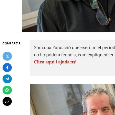
COMPARTIR
Som una Fundació que exercim el period
no ho podem fer sols, com expliquem e
Clica aquí i ajuda'ns!