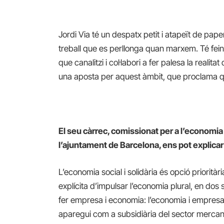
Jordi Via té un despatx petit i atapeït de paper
treball que es perllonga quan marxem. Té fei
que canalitzi i col·labori a fer palesa la realita
una aposta per aquest àmbit, que proclama qu
El seu càrrec, comissionat per a l’economia 
l’ajuntament de Barcelona, ens pot explicar
L’economia social i solidària és opció priorità
explícita d’impulsar l’economia plural, en dos s
fer empresa i economia: l’economia i empresa soc
aparegui com a subsidiària del sector mercanti