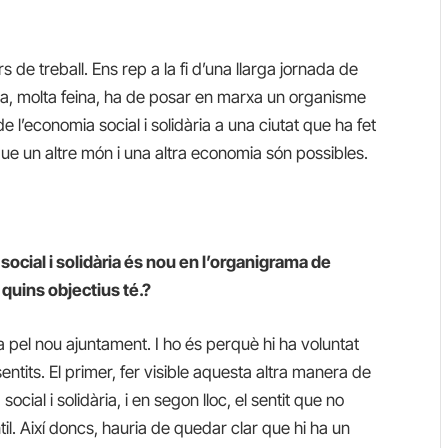
s de treball. Ens rep a la fi d’una llarga jornada de
na, molta feina, ha de posar en marxa un organisme
t de l’economia social i solidària a una ciutat que ha fet
e un altre món i una altra economia són possibles.
social i solidària és nou en l’organigrama de
 quins objectius té.?
ria pel nou ajuntament. I ho és perquè hi ha voluntat
entits. El primer, fer visible aquesta altra manera de
ial i solidària, i en segon lloc, el sentit que no
l. Així doncs, hauria de quedar clar que hi ha un