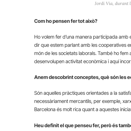
Jordi Via, durant
Com ho pensen fer tot això?
Ho volem fer d’una manera participada amb el
dir que estem parlant amb les cooperatives e
món de les societats laborals. També ho fem 
desenvolupen activitat econòmica i aquí inc
Anem descobrint conceptes, què són les 
Són aquelles pràctiques orientades a la satis
necessàriament mercantils, per exemple, xarx
Barcelona és molt rica quant a aquestes inicia
Heu definit el que penseu fer, però és tamb