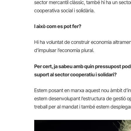
sector mercantil clàssic, també hi ha un sector
cooperativa social i solidària.
I això com es pot fer?
Hi ha voluntat de construir economia altrament,
d’impulsar l’economia plural.
Per cert, ja sabeu amb quin pressupost pod
suport al sector cooperatiu i solidari?
Estem posant en marxa aquest nou àmbit d’int
estem desenvolupant l’estructura de gestió op
treball per al mandat i també estem desplega