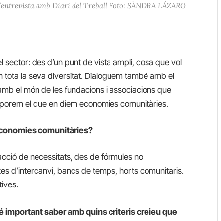
 l’entrevista amb Diari del Treball Foto: SÀNDRA LÁZARO
 sector: des d’un punt de vista ampli, cosa que vol
n tota la seva diversitat. Dialoguem també amb el
amb el món de les fundacions i associacions que
orporem el que en diem economies comunitàries.
economies comunitàries?
facció de necessitats, des de fórmules no
es d’intercanvi, bancs de temps, horts comunitaris.
tives.
é important saber amb quins criteris creieu que