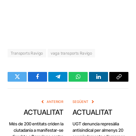
Transports Ravigo
vaga transports Ravigo
Twitter
Facebook
Telegram
WhatsApp
LinkedIn
Copy
Link
ANTERIOR
SEGÜENT
ACTUALITAT
ACTUALITAT
Més de 200 entitats criden la
UGT denuncia represàlia
ciutadania a manifestar-se
antisindical per almenys 20