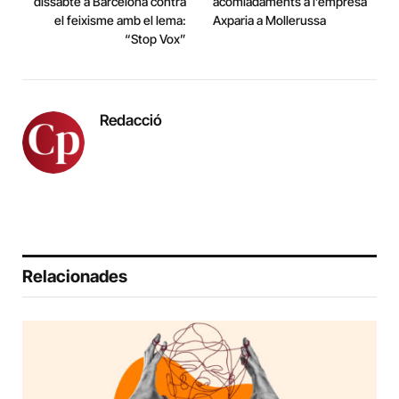
dissabte a Barcelona contra
acomiadaments a l’empresa
el feixisme amb el lema:
Axparia a Mollerussa
“Stop Vox”
Redacció
Relacionades