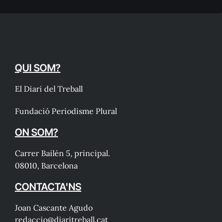
QUI SOM?
El Diari del Treball
Fundació Periodisme Plural
ON SOM?
Carrer Bailén 5, principal.
08010, Barcelona
CONTACTA'NS
Joan Cascante Agudo
redaccio@diaritreball.cat