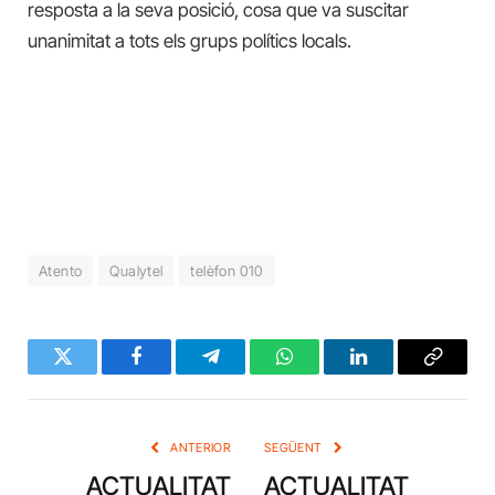
resposta a la seva posició, cosa que va suscitar
unanimitat a tots els grups polítics locals.
Atento
Qualytel
telèfon 010
Twitter
Facebook
Telegram
WhatsApp
LinkedIn
Copy
Link
ANTERIOR
SEGÜENT
ACTUALITAT
ACTUALITAT