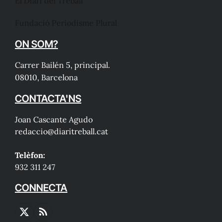
El Diari del Treball
Fundació Periodisme Plural
ON SOM?
Carrer Bailén 5, principal.
08010, Barcelona
CONTACTA'NS
Joan Cascante Agudo
redaccio@diaritreball.cat
Telèfon:
932 311 247
CONNECTA
X
RSS