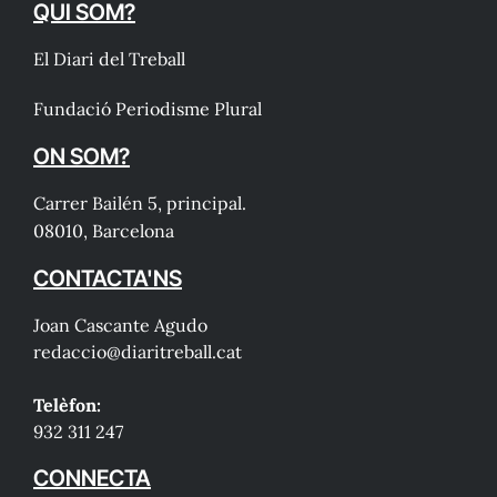
QUI SOM?
El Diari del Treball
Fundació Periodisme Plural
ON SOM?
Carrer Bailén 5, principal.
08010, Barcelona
CONTACTA'NS
Joan Cascante Agudo
redaccio@diaritreball.cat
Telèfon:
932 311 247
CONNECTA