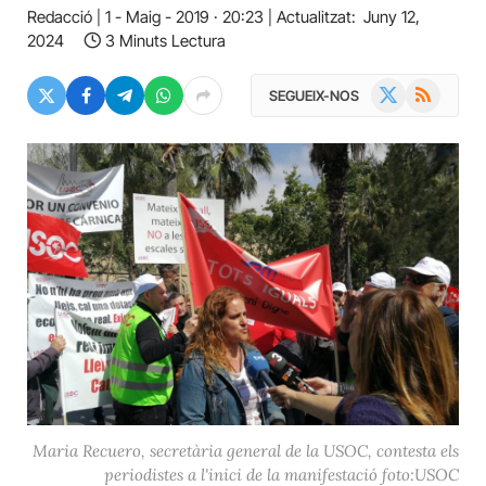
Redacció
1 - Maig - 2019 · 20:23
Actualitzat:
Juny 12,
2024
3 Minuts Lectura
X
RSS
SEGUEIX-NOS
(Twitter)
Maria Recuero, secretària general de la USOC, contesta els
periodistes a l'inici de la manifestació foto:‌USOC