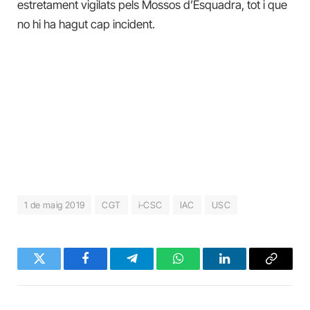
estretament vigilats pels Mossos d’Esquadra, tot i que
no hi ha hagut cap incident.
1 de maig 2019
CGT
i-CSC
IAC
USC
Twitter
Facebook
Telegram
WhatsApp
LinkedIn
Copy
Link