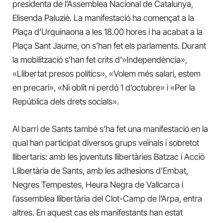
presidenta de l’Assemblea Nacional de Catalunya,
Elisenda Paluziè. La manifestació ha començat a la
Plaça d’Urquinaona a les 18.00 hores i ha acabat a la
Plaça Sant Jaume, on s’han fet els parlaments. Durant
la mobilització s’han fet crits d'»Independència»,
«Llibertat presos polítics», «Volem més salari, estem
en precari», «Ni oblit ni perdó 1 d’octubre» i «Per la
República dels drets socials».
Al barri de Sants també s’ha fet una manifestació en la
qual han participat diversos grups veïnals i sobretot
llibertaris: amb les joventuts llibertàries Batzac i Acció
Llibertària de Sants, amb les adhesions d’Embat,
Negres Tempestes, Heura Negra de Vallcarca i
l’assemblea llibertària del Clot-Camp de l’Arpa, entra
altres. En aquest cas els manifestants han estat