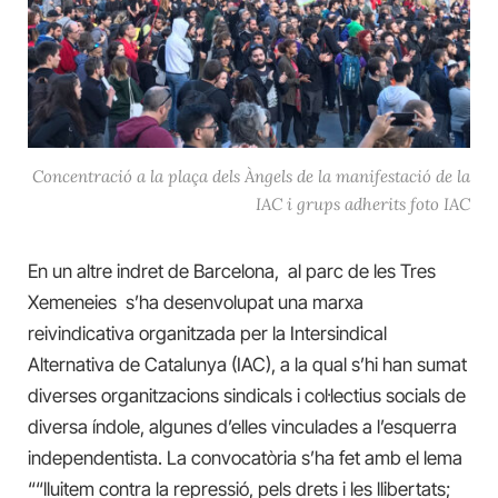
Concentració a la plaça dels Àngels de la manifestació de la
IAC i grups adherits foto IAC
En un altre indret de Barcelona, al parc de les Tres
Xemeneies s’ha desenvolupat una marxa
reivindicativa organitzada per la Intersindical
Alternativa de Catalunya (IAC), a la qual s’hi han sumat
diverses organitzacions sindicals i col·lectius socials de
diversa índole, algunes d’elles vinculades a l’esquerra
independentista. La convocatòria s’ha fet amb el lema
““lluitem contra la repressió, pels drets i les llibertats;