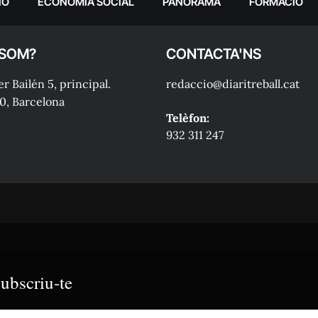
IÓ
ECONOMIA SOCIAL
PANORAMA
FORMACIÓ
 SOM?
CONTACTA'NS
r Bailén 5, principal.
redaccio@diaritreball.cat
0, Barcelona
Telèfon:
932 311 247