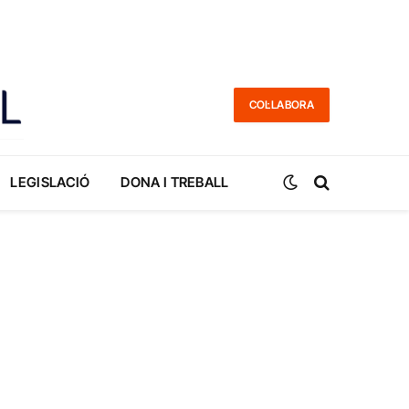
COL·LABORA
LEGISLACIÓ
DONA I TREBALL