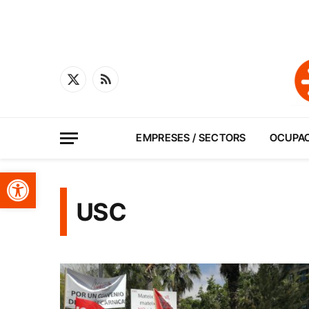
X
RSS
(Twitter)
EMPRESES / SECTORS
OCUPA
Obre la barra d'eines
USC