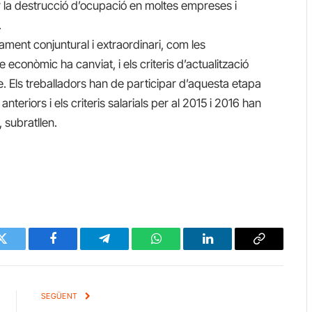
r la destrucció d’ocupació en moltes empreses i
.
ment conjuntural i extraordinari, com les
e econòmic ha canviat, i els criteris d’actualització
. Els treballadors han de participar d’aquesta etapa
teriors i els criteris salarials per al 2015 i 2016 han
 subratllen.
Twitter
Facebook
Telegram
WhatsApp
LinkedIn
Copy
Link
SEGÜENT