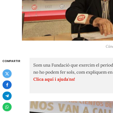
Cán
COMPARTIR
Som una Fundació que exercim el period
no ho podem fer sols, com expliquem e
Clica aquí i ajuda'ns!