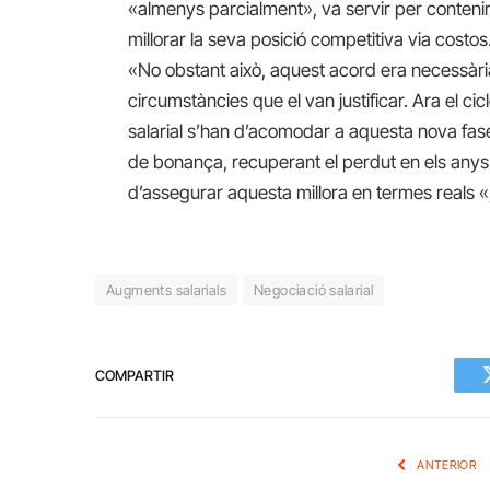
«almenys parcialment», va servir per conteni
millorar la seva posició competitiva via costos
«No obstant això, aquest acord era necessària
circumstàncies que el van justificar. Ara el cicl
salarial s’han d’acomodar a aquesta nova fase
de bonança, recuperant el perdut en els anys an
d’assegurar aquesta millora en termes reals «,
Augments salarials
Negociació salarial
COMPARTIR
ANTERIOR