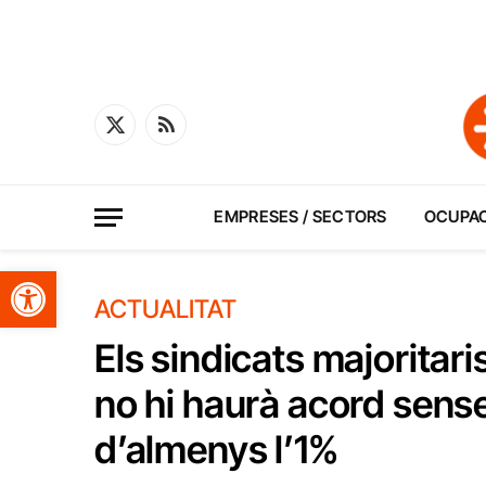
X
RSS
(Twitter)
EMPRESES / SECTORS
OCUPA
Obre la barra d'eines
ACTUALITAT
Els sindicats majoritari
no hi haurà acord sense
d’almenys l’1%