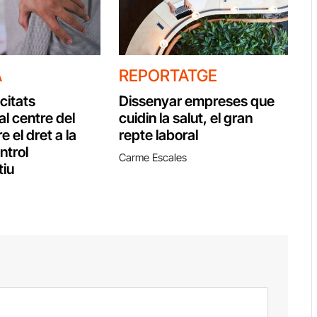
A
REPORTATGE
citats
Dissenyar empreses que
al centre del
cuidin la salut, el gran
e el dret a la
repte laboral
ontrol
Carme Escales
tiu