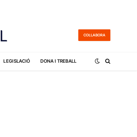
COL·LABORA
LEGISLACIÓ
DONA I TREBALL