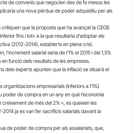
l pacte de convenis que negocien des de fa mesos les
plicaria una nova pèrdua de poder adquisitiu per als
ls critiquen que la proposta que ha avançat la CEOE
nferior fins i tot» a la que resultaria d’adoptar els
ectiva (2012-2014), establerts en plena crisi.
n, l’increment salarial seria de l’1% el 2015 i del 1,5%
s en funció dels resultats de les empreses.
dels experts apunten que la inflació se situarà el
 organitzacions empresarials (inferiors a l’1%)
nou poder de compra en un any en què l’economia
e creixement de més del 2% «, es queixen les
2014 ja es van fer sacrificis salarials davant la
ua de poder de compra per als assalariats, que,