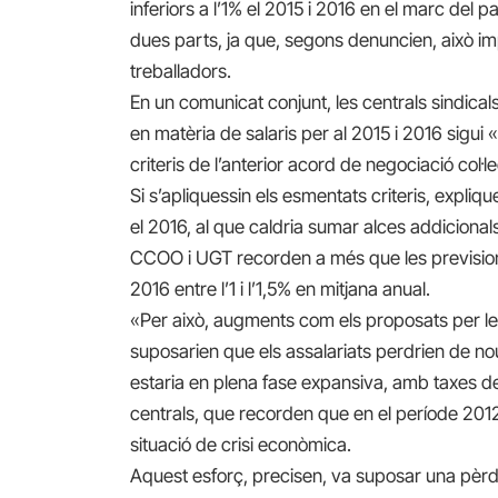
inferiors a l’1% el 2015 i 2016 en el marc de
dues parts, ja que, segons denuncien, això im
treballadors.
En un comunicat conjunt, les centrals sindica
en matèria de salaris per al 2015 i 2016 sigui «i
criteris de l’anterior acord de negociació col·l
Si s’apliquessin els esmentats criteris, explique
el 2016, al que caldria sumar alces addicional
CCOO i UGT recorden a més que les previsions 
2016 entre l’1 i l’1,5% en mitjana anual.
«Per això, augments com els proposats per les
suposarien que els assalariats perdrien de 
estaria en plena fase expansiva, amb taxes d
centrals, que recorden que en el període 2012-
situació de crisi econòmica.
Aquest esforç, precisen, va suposar una pèrd