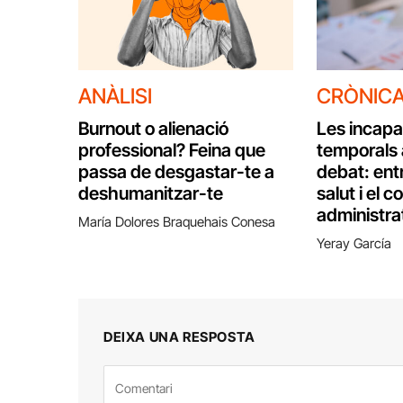
ANÀLISI
CRÒNIC
Burnout o alienació
Les incapa
professional? Feina que
temporals 
passa de desgastar-te a
debat: entr
deshumanitzar-te
salut i el c
administra
María Dolores Braquehais Conesa
Yeray García
DEIXA UNA RESPOSTA