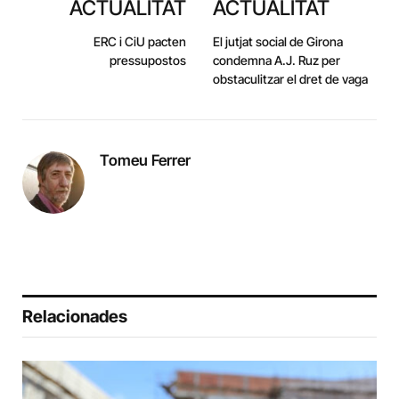
ACTUALITAT
ACTUALITAT
ERC i CiU pacten
El jutjat social de Girona
pressupostos
condemna A.J. Ruz per
obstaculitzar el dret de vaga
Tomeu Ferrer
Relacionades