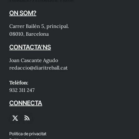
ON SOM?
Carrer Bailén 5, principal.
08010, Barcelona
CONTACTA'NS
Joan Cascante Agudo
redaccio@diaritreball.cat
Telèfon:
932 311 247
CONNECTA
X
RSS
(Twitter)
Política de privacitat