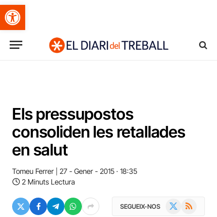
Obre la barra d'eines
Els pressupostos
consoliden les retallades
en salut
Tomeu Ferrer
27 - Gener - 2015 · 18:35
2 Minuts Lectura
X
RSS
SEGUEIX-NOS
(Twitter)