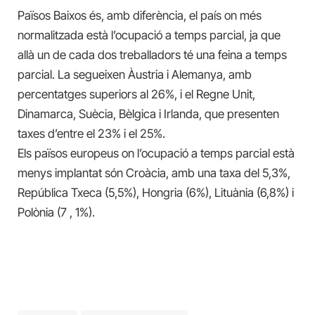
Països Baixos és, amb diferència, el país on més
normalitzada està l’ocupació a temps parcial, ja que
allà un de cada dos treballadors té una feina a temps
parcial. La segueixen Àustria i Alemanya, amb
percentatges superiors al 26%, i el Regne Unit,
Dinamarca, Suècia, Bèlgica i Irlanda, que presenten
taxes d’entre el 23% i el 25%.
Els països europeus on l’ocupació a temps parcial està
menys implantat són Croàcia, amb una taxa del 5,3%,
República Txeca (5,5%), Hongria (6%), Lituània (6,8%) i
Polònia (7 , 1%).