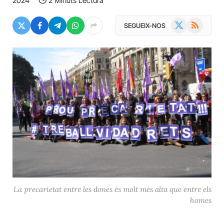
2024
2 Minuts Lectura
X
RSS
SEGUEIX-NOS
(Twitter)
La precarietat entre les dones és molt més alta que entre els
homes