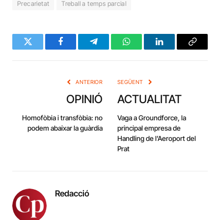
Precarietat
Treball a temps parcial
Twitter
Facebook
Telegram
WhatsApp
LinkedIn
Copy
Link
ANTERIOR
SEGÜENT
OPINIÓ
ACTUALITAT
Homofòbia i transfòbia: no
Vaga a Groundforce, la
podem abaixar la guàrdia
principal empresa de
Handling de l’Aeroport del
Prat
Redacció