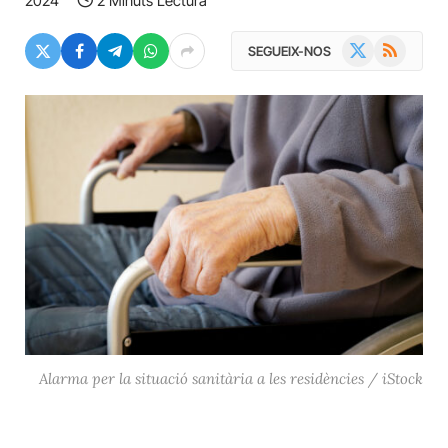
2024
2 Minuts Lectura
X
RSS
SEGUEIX-NOS
(Twitter)
Alarma per la situació sanitària a les residències / iStock