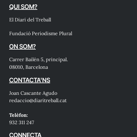
QUI SOM?
El Diari del Treball
Fundació Periodisme Plural
ON SOM?
Carrer Bailén 5, principal.
08010, Barcelona
CONTACTA'NS
Joan Cascante Agudo
redaccio@diaritreball.cat
Telèfon:
932 311 247
CONNECTA