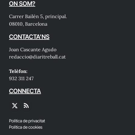
ON SOM?
Carrer Bailén 5, principal.
08010, Barcelona
CONTACTA'NS
Joan Cascante Agudo
redaccio@diaritreball.cat
Telèfon:
932 311 247
CONNECTA
X
RSS
(Twitter)
Política de privacitat
Política de cookies