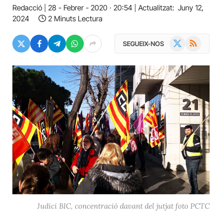
Redacció
28 - Febrer - 2020 · 20:54
Actualitzat:
Juny 12,
2024
2 Minuts Lectura
X
RSS
SEGUEIX-NOS
(Twitter)
Judici BIC, concentració davant del jutjat foto PCTC