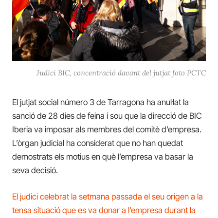
Judici BIC, concentració davant del jutjat foto PCTC
El jutjat social número 3 de Tarragona ha anul·lat la
sanció de 28 dies de feina i sou que la direcció de BIC
Iberia va imposar als membres del comitè d’empresa.
L’òrgan judicial ha considerat que no han quedat
demostrats els motius en què l’empresa va basar la
seva decisió.
El judici celebrat la setmana passada el seu origen a la
tensa situació que es va donar a l’empresa durant la