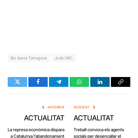
Bic Iberia Tarragona
Judici BIC
Twitter
Facebook
Telegram
WhatsApp
LinkedIn
Copy
Link
ANTERIOR
SEGÜENT
ACTUALITAT
ACTUALITAT
La represa econòmica dispara
Treball convoca els agents
a Catalunya l’abandonament
socials per desencallar el