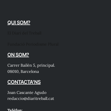
QUI SOM?
El Diari del Treball
Fundació Periodisme Plural
ON SOM?
Carrer Bailén 5, principal.
08010, Barcelona
CONTACTA'NS
Joan Cascante Agudo
redaccio@diaritreball.cat
Telèfon: