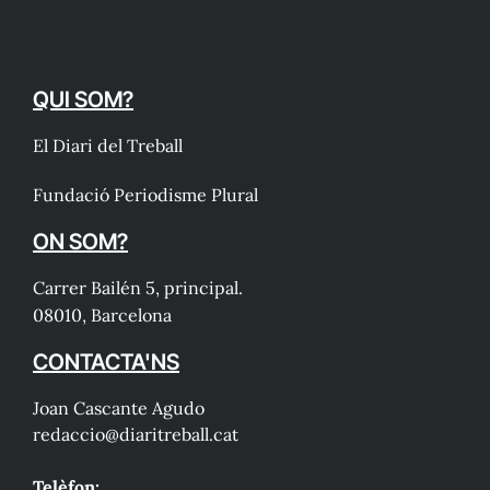
QUI SOM?
El Diari del Treball
Fundació Periodisme Plural
ON SOM?
Carrer Bailén 5, principal.
08010, Barcelona
CONTACTA'NS
Joan Cascante Agudo
redaccio@diaritreball.cat
Telèfon: