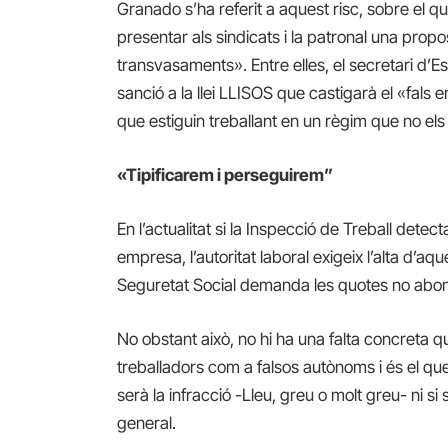
Granado s’ha referit a aquest risc, sobre el que
presentar als sindicats i la patronal una pro
transvasaments». Entre elles, el secretari d’
sanció a la llei LLISOS que castigarà el «fals 
que estiguin treballant en un règim que no el
«Tipificarem i perseguirem”
En l’actualitat si la Inspecció de Treball detec
empresa, l’autoritat laboral exigeix ​​l’alta d’a
Seguretat Social demanda les quotes no abona
No obstant això, no hi ha una falta concreta qu
treballadors com a falsos autònoms i és el qu
serà la infracció -Lleu, greu o molt greu- ni s
general.