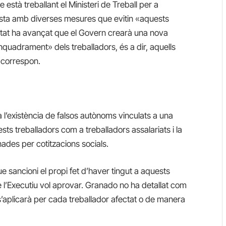
 està treballant el Ministeri de Treball per a
posta amb diverses mesures que evitin «aquests
Estat ha avançat que el Govern crearà una nova
enquadrament» dels treballadors, és a dir, aquells
s correspon.
ta l’existència de falsos autònoms vinculats a una
quests treballadors com a treballadors assalariats i la
des per cotitzacions socials.
e sancioni el propi fet d’haver tingut a aquests
e l’Executiu vol aprovar. Granado no ha detallat com
i s’aplicarà per cada treballador afectat o de manera