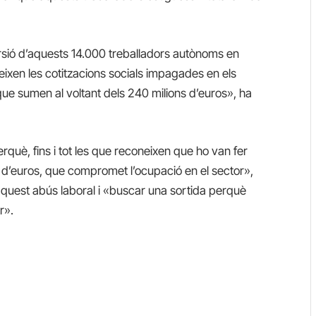
ersió d’aquests 14.000 treballadors autònoms en
igeixen les cotitzacions socials impagades en els
ue sumen al voltant dels 240 milions d’euros», ha
què, fins i tot les que reconeixen que ho van fer
s d’euros, que compromet l’ocupació en el sector»,
aquest abús laboral i «buscar una sortida perquè
r».