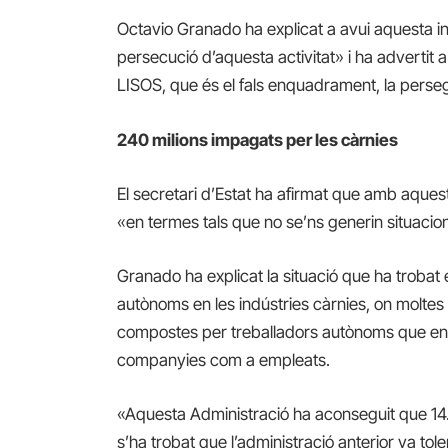
Octavio Granado ha explicat a avui aquesta ine
persecució d’aquesta activitat» i ha advertit 
LISOS, que és el fals enquadrament, la perse
240 milions impagats per les càrnies
El secretari d’Estat ha afirmat que amb aque
«en termes tals que no se’ns generin situacio
Granado ha explicat la situació que ha trobat 
autònoms en les indústries càrnies, on molt
compostes per treballadors autònoms que en re
companyies com a empleats.
«Aquesta Administració ha aconseguit que 14.
s’ha trobat que l’administració anterior va tol