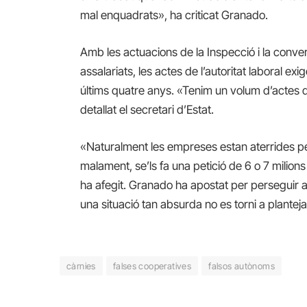
mal enquadrats», ha criticat Granado.
Amb les actuacions de la Inspecció i la conv
assalariats, les actes de l’autoritat laboral ex
últims quatre anys. «Tenim un volum d’actes q
detallat el secretari d’Estat.
«Naturalment les empreses estan aterrides per
malament, se’ls fa una petició de 6 o 7 milion
ha afegit. Granado ha apostat per perseguir 
una situació tan absurda no es torni a planteja
càrnies
falses cooperatives
falsos autònoms