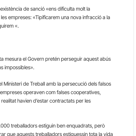
xistència de sanció «ens dificulta molt la
a les empreses: «Tipificarem una nova infracció a la
guirem «.
sta mesura el Govern pretén perseguir aquest abús
ns impossibles».
el Ministeri de Treball amb la persecució dels falsos
es empreses operaven com falses cooperatives,
alitat havien d’estar contractats per les
000 treballadors estiguin ben enquadrats, però
erar que aquests treballadors estiguessin tota la vida