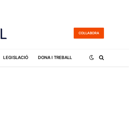
COL·LABORA
LEGISLACIÓ
DONA I TREBALL