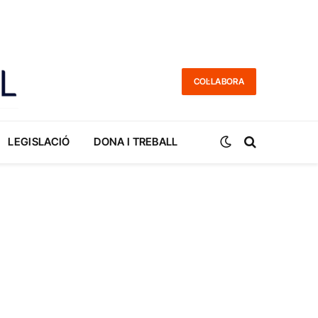
COL·LABORA
LEGISLACIÓ
DONA I TREBALL