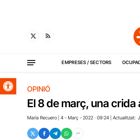
X
RSS
(Twitter)
EMPRESES / SECTORS
OCUPA
Obre la barra d'eines
OPINIÓ
El 8 de març, una crida 
Maria Recuero
4 - Març - 2022 · 09:24
Actualitzat:
J