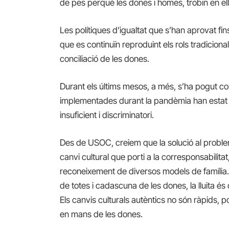
de pes perquè les dones i homes, trobin en elle
Les polítiques d’igualtat que s’han aprovat fins
que es continuïn reproduint els rols tradicionals
conciliació de les dones.
Durant els últims mesos, a més, s’ha pogut c
implementades durant la pandèmia han estat 
insuficient i discriminatori.
Des de USOC, creiem que la solució al probl
canvi cultural que porti a la corresponsabilitat,
reconeixement de diversos models de família.
de totes i cadascuna de les dones, la lluita és d
Els canvis culturals autèntics no són ràpids, 
en mans de les dones.