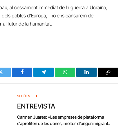
pau, al cessament immediat de la guerra a Ucraïna,
ica dels pobles d’Europa, i no ens cansarem de
 al futur de la humanitat.
Twitter
Facebook
Telegram
WhatsApp
LinkedIn
Copy
Link
SEGÜENT
ENTREVISTA
Carmen Juares: «Les empreses de plataforma
s’aprofiten de les dones, moltes d’origen migrant»