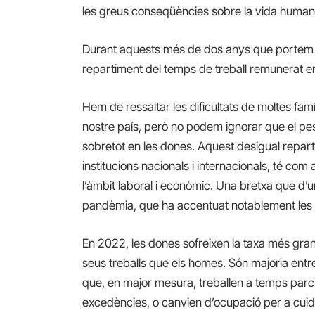
les greus conseqüències sobre la vida humana,
Durant aquests més de dos anys que portem 
repartiment del temps de treball remunerat e
Hem de ressaltar les dificultats de moltes famíl
nostre país, però no podem ignorar que el pes
sobretot en les dones. Aquest desigual repart
institucions nacionals i internacionals, té c
l’àmbit laboral i econòmic. Una bretxa que d’u
pandèmia, que ha accentuat notablement les 
En 2022, les dones sofreixen la taxa més gran
seus treballs que els homes. Són majoria entre
que, en major mesura, treballen a temps parci
excedències, o canvien d’ocupació per a cuid