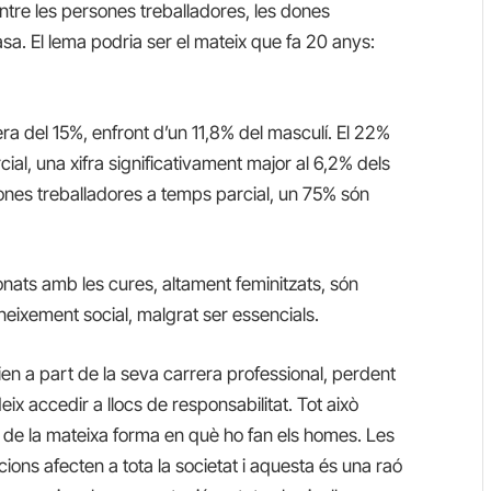
ntre les persones treballadores, les dones
asa. El lema podria ser el mateix que fa 20 anys:
 era del 15%, enfront d’un 11,8% del masculí. El 22%
ial, una xifra significativament major al 6,2% dels
ones treballadores a temps parcial, un 75% són
nats amb les cures, altament feminitzats, són
eixement social, malgrat ser essencials.
ien a part de la seva carrera professional, perdent
eix accedir a llocs de responsabilitat. Tot això
a de la mateixa forma en què ho fan els homes. Les
ions afecten a tota la societat i aquesta és una raó