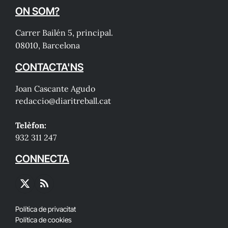
ON SOM?
Carrer Bailén 5, principal.
08010, Barcelona
CONTACTA'NS
Joan Cascante Agudo
redaccio@diaritreball.cat
Telèfon:
932 311 247
CONNECTA
X
RSS
(Twitter)
Política de privacitat
Política de cookies