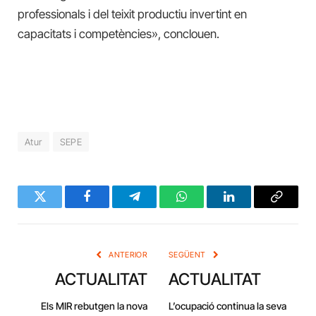
professionals i del teixit productiu invertint en
capacitats i competències», conclouen.
Atur
SEPE
Twitter
Facebook
Telegram
WhatsApp
LinkedIn
Copy
Link
ANTERIOR
SEGÜENT
ACTUALITAT
ACTUALITAT
Els MIR rebutgen la nova
L’ocupació continua la seva