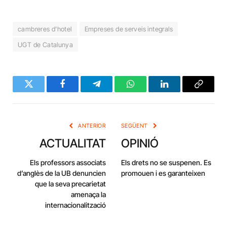
cambreres d'hotel
Empreses de serveis integrals
UGT de Catalunya
Twitter
Facebook
Telegram
WhatsApp
LinkedIn
Copy
Link
ANTERIOR
SEGÜENT
ACTUALITAT
OPINIÓ
Els professors associats
Els drets no se suspenen. Es
d’anglès de la UB denuncien
promouen i es garanteixen
que la seva precarietat
amenaça la
internacionalització