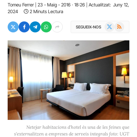
Tomeu Ferrer
23 - Maig - 2016 · 18:26
Actualitzat:
Juny 12,
2024
2 Minuts Lectura
X
RSS
SEGUEIX-NOS
(Twitter)
Netejar habitacions d'hotel és una de les feines que
s'externalitzen a empreses de serveis integrals foto: UGT