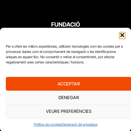
FUNDACIÓ
PERIODISME
PLURAL
Per a oferir les millors experiències, utilitzem tecnologies com les cookies per a
processar dades com el comportament de navegació o les identificacions
úniques en aquest lloc. No consentir o retirar el consentiment, pot afectar
negativament unes certes característiques i funcions.
ACCEPTAR
DENEGAR
VEURE PREFERÈNCIES
Diari del Treball, 2026
Política de cookies
Declaració de privadesa