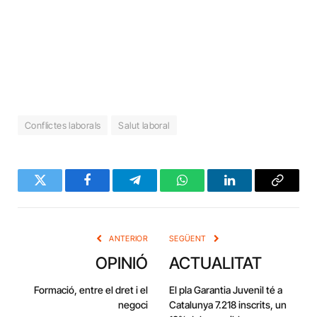
Conflictes laborals
Salut laboral
Twitter
Facebook
Telegram
WhatsApp
LinkedIn
Copy
Link
ANTERIOR
SEGÜENT
OPINIÓ
ACTUALITAT
Formació, entre el dret i el
El pla Garantia Juvenil té a
negoci
Catalunya 7.218 inscrits, un