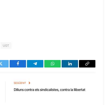
UGT
Twitter
Facebook
Telegram
WhatsApp
LinkedIn
Copy
Link
SEGÜENT
Dilluns contra els sindicalistes, contra la llibertat