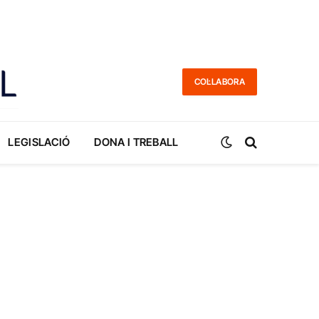
COL·LABORA
LEGISLACIÓ
DONA I TREBALL