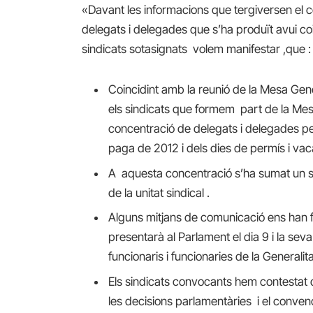
«Davant les informacions que tergiversen el co
delegats i delegades que s’ha produït avui co
sindicats sotasignats volem manifestar ,que :
Coincidint amb la reunió de la Mesa Gen
els sindicats que formem part de la M
concentració de delegats i delegades per 
paga de 2012 i dels dies de permís i vac
A aquesta concentració s’ha sumat un si
de la unitat sindical .
Alguns mitjans de comunicació ens han f
presentarà al Parlament el dia 9 i la sev
funcionaris i funcionaries de la Generalita
Els sindicats convocants hem contestat 
les decisions parlamentàries i el conve