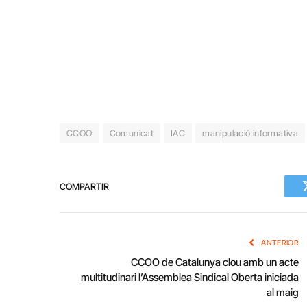
CCOO
Comunicat
IAC
manipulació informativa
COMPARTIR
ANTERIOR
CCOO de Catalunya clou amb un acte
multitudinari l’Assemblea Sindical Oberta iniciada
al maig