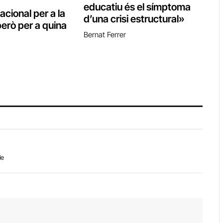
educatiu és el símptoma
cional per a la
d’una crisi estructural»
però per a quina
Bernat Ferrer
le