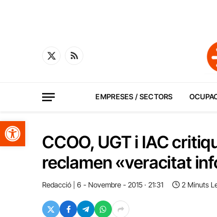
X
RSS
(Twitter)
EMPRESES / SECTORS
OCUPA
Obre la barra d'eines
CCOO, UGT i IAC critiqu
reclamen «veracitat in
Redacció
6 - Novembre - 2015 · 21:31
2 Minuts L