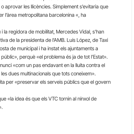
o aprovar les llicències. Simplement s’evitaria que
per l’àrea metropolitana barcelonina «, ha
i la regidora de mobilitat, Mercedes Vidal, s’han
iativa de la presidenta de l’AMB. Luís López, de Taxi
ta de municipal i ha instat els ajuntaments a
 públic», perquè «el problema és ja de tot l’Estat».
’anunci «com un pas endavant en la lluita contra el
les dues multinacionals que tots coneixem».
luita per «preservar els serveis públics que el govern
ue «la idea és que els VTC tornin al nínxol de
».