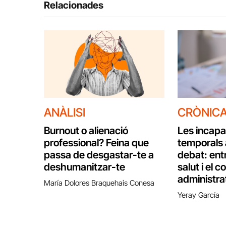
Relacionades
ANÀLISI
CRÒNIC
Burnout o alienació
Les incapa
professional? Feina que
temporals 
passa de desgastar-te a
debat: entr
deshumanitzar-te
salut i el c
administra
María Dolores Braquehais Conesa
Yeray García