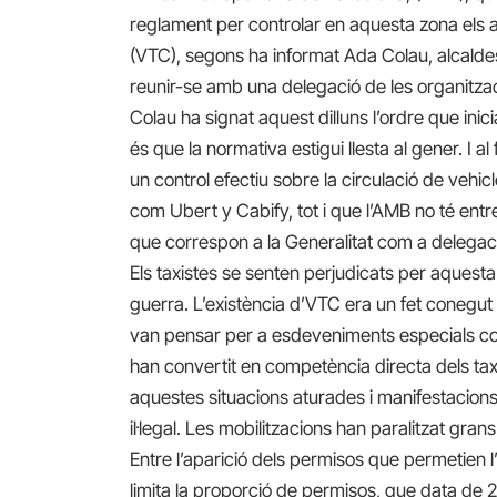
reglament per controlar en aquesta zona els
(VTC), segons ha informat Ada Colau, alcalde
reunir-se amb una delegació de les organitzac
Colau ha signat aquest dilluns l’ordre que ini
és que la normativa estigui llesta al gener. I a
un control efectiu sobre la circulació de vehi
com Ubert y Cabify, tot i que l’AMB no té ent
que correspon a la Generalitat com a delegac
Els taxistes se senten perjudicats per aquest
guerra. L’existència d’VTC era un fet conegut d
van pensar per a esdeveniments especials com
han convertit en competència directa dels tax
aquestes situacions aturades i manifestacion
il·legal. Les mobilitzacions han paralitzat gran
Entre l’aparició dels permisos que permetien 
limita la proporció de permisos, que data de 2