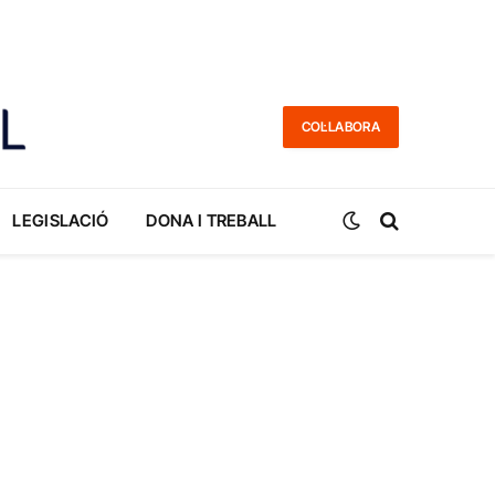
COL·LABORA
LEGISLACIÓ
DONA I TREBALL