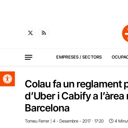
X
RSS
(Twitter)
EMPRESES / SECTORS
OCUPA
Obre la barra d'eines
Colau fa un reglament p
d’Uber i Cabify a l’àre
Barcelona
Tomeu Ferrer
4 - Desembre - 2017 · 17:20
4 Minu