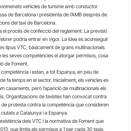
 anomenats vehicles de turisme amb conductor
ssa de Barcelona i presidenta de l’AMB després de
ions del taxi de Barcelona.
cia el procés de confecció del reglament. La previsió
l febrer podria entrar en vigor. La idea és aconseguir
cles tipus VTC, bàsicament de grans multinacionals
re les seves competències el atorgar permisos, cosa
ió de Foment.
a competència i estan, a tot Espanya, en peu de
e fa temps en el sector. Inicialment, els vehicles es
 casaments, però l’aparició de multinacionals els
is. Organitzacions de taxistes han convocat contra
s de protesta contra la competència que consideren
s ciutats a Catalunya i a Espanya.
l’existència dels VTC i la normativa de Foment que
013, que limita els permisos a 1 per cada 30 taxis,