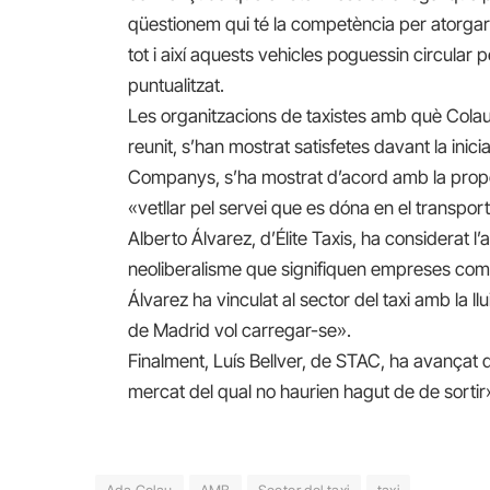
qüestionem qui té la competència per atorgar 
tot i així aquests vehicles poguessin circular 
puntualitzat.
Les organitzacions de taxistes amb què Colau 
reunit, s’han mostrat satisfetes davant la inic
Companys, s’ha mostrat d’acord amb la propos
«vetllar pel servei que es dóna en el transport
Alberto Álvarez, d’Élite Taxis, ha considerat l
neoliberalisme que signifiquen empreses com 
Álvarez ha vinculat al sector del taxi amb la l
de Madrid vol carregar-se».
Finalment, Luís Bellver, de STAC, ha avançat q
mercat del qual no haurien hagut de de sortir
Ada Colau
AMB
Sector del taxi
taxi