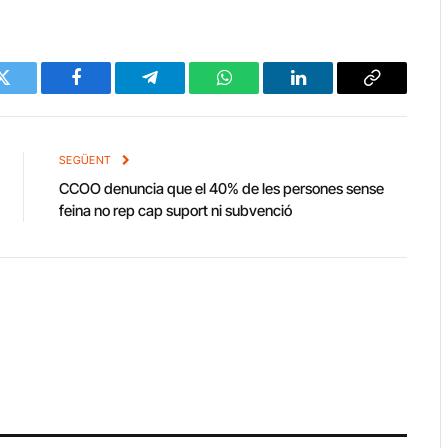
Twitter
Facebook
Telegram
WhatsApp
LinkedIn
Copy
Link
SEGÜENT
CCOO denuncia que el 40% de les persones sense
feina no rep cap suport ni subvenció