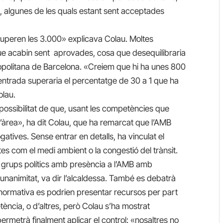
ó, algunes de les quals estant sent acceptades
superen les 3.000» explicava Colau. Moltes
que acabin sent aprovades, cosa que desequilibraria
tropolitana de Barcelona. «Creiem que hi ha unes 800
’entrada superaria el percentatge de 30 a 1 que ha
olau.
possibilitat de que, usant les competències que
 l’àrea», ha dit Colau, que ha remarcat que l’AMB
tives. Sense entrar en detalls, ha vinculat el
s com el medi ambient o la congestió del trànsit.
ls grups polítics amb presència a l’AMB amb
unanimitat, va dir l’alcaldessa. També es debatrà
 normativa es podrien presentar recursos per part
ncia, o d’altres, però Colau s’ha mostrat
ermetrà finalment aplicar el control: «nosaltres no