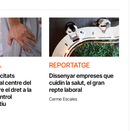
A
REPORTATGE
citats
Dissenyar empreses que
al centre del
cuidin la salut, el gran
e el dret a la
repte laboral
ontrol
Carme Escales
tiu