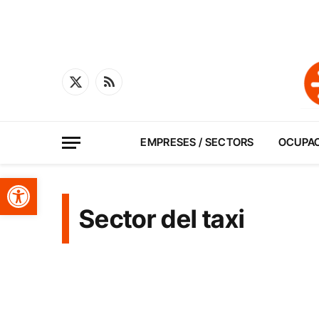
X
RSS
(Twitter)
EMPRESES / SECTORS
OCUPA
Obre la barra d'eines
Sector del taxi