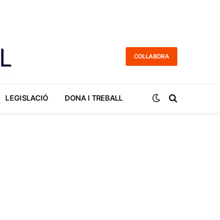
COL·LABORA
LEGISLACIÓ
DONA I TREBALL