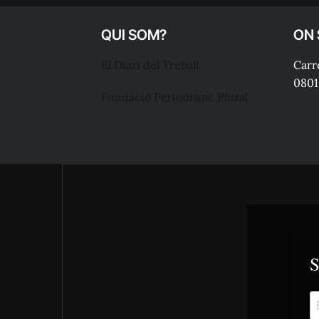
QUI SOM?
ON
El Diari del Treball
Carre
0801
Fundació Periodisme Plural