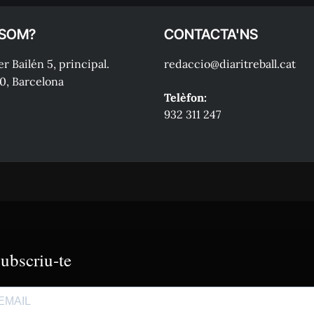
 SOM?
CONTACTA'NS
r Bailén 5, principal.
redaccio@diaritreball.cat
0, Barcelona
Telèfon:
932 311 247