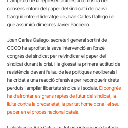
L’amplitud de la representació és una mostra del
consens entorn del paper del sindicat i del canvi
tranquil entre el lideratge de Joan Carles Gallego i el
que assumirà dimecres Javier Pacheco.
Joan Carles Gallego, secretari general sortint de
CCOO ha aprofitat la seva intervenció en l’onzè
congrés del sindicat per reivindicar el paper del
sindicat durant la crisi. Ha glossat la primera actitud de
resistència davant l’allau de les polítiques neoliberals i
ha cridat a una reacció ofensiva per reconquerir drets
perduts i ampliar llibertats sindicals i socials.
El congrés
ha d’afrontar els grans reptes de futur del sindicat, la
lluita contra la precarietat, la paritat home dona i el seu
paper en el procés nacional català
.
L’alcaldessa Ada Colau, ha fet una intervenció trufada