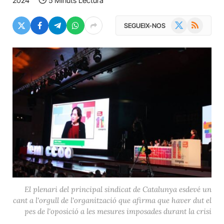
2024
5 Minuts Lectura
X
RSS
SEGUEIX-NOS
(Twitter)
El plenari del principal sindicat de Catalunya esdevé un
cant a l'orgull de l'organització que afirma que haver dut el
pes de l'oposició a les mesures imposades durant la crisi