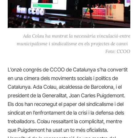
Ada Colau ha mostrat la necessària vinculació entre
municipalisme i sindicalisme en els projectes de canvi
Foto: CCOO
L’onzè congrés de CCOO de Catalunya s’ha convertit
en una cimera dels moviments socials i polítics de
Catalunya. Ada Colau, alcaldessa de Barcelona, i el
president de la Generalitat, Joan Carles Puigdemont.
Els dos han reconegut el paper del sindicalisme i del
sindicat en l’enfrontament de la crisi i la defensa dels
treballadors. Colau ressaltant la complicitat, mentre
que Puigdemont ha usat un to més oficialista.