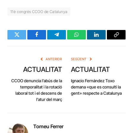
11è congrés CCOO de Catalunya
Twitter
Facebook
Telegram
WhatsApp
LinkedIn
Copy
Link
ANTERIOR
SEGÜENT
ACTUALITAT
ACTUALITAT
CCOO denuncia l’abús de la
Ignacio Fernández Toxo
temporalitat i la rotació
demana «que es consulti la
laboral tot i el descens de
gent» respecte a Catalunya
l’atur del març
Tomeu Ferrer