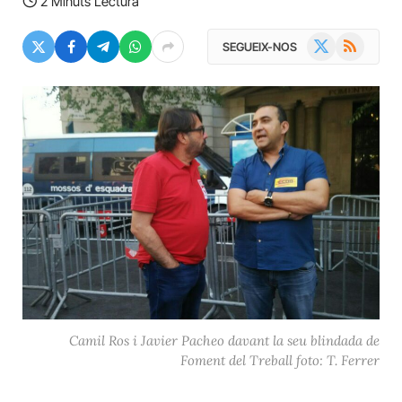
2 Minuts Lectura
X
RSS
SEGUEIX-NOS
(Twitter)
Camil Ros i Javier Pacheo davant la seu blindada de
Foment del Treball foto: T. Ferrer