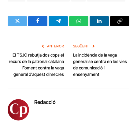
Twitter
Facebook
Telegram
WhatsApp
LinkedIn
Copy
Link
ANTERIOR
SEGÜENT
El TSJC rebutja dos cops el
La incidència de la vaga
recurs de la patronal catalana
general se centra en les vies
Foment contra la vaga
de comunicació i
general d’aquest dimecres
ensenyament
Redacció