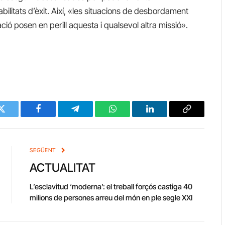
ilitats d’èxit. Així, «les situacions de desbordament
ió posen en perill aquesta i qualsevol altra missió».
Twitter
Facebook
Telegram
WhatsApp
LinkedIn
Copy
Link
SEGÜENT
ACTUALITAT
L’esclavitud ‘moderna’: el treball forçós castiga 40
milions de persones arreu del món en ple segle XXI