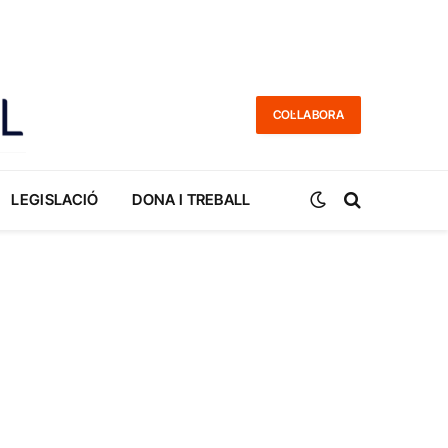
COL·LABORA
LEGISLACIÓ
DONA I TREBALL