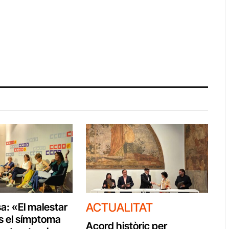
ACTUALITAT
: «El malestar
s el símptoma
Acord històric per