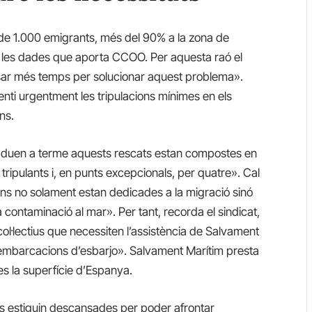
de 1.000 emigrants, més del 90% a la zona de
ons les dades que aporta CCOO. Per aquesta raó el
ssar més temps per solucionar aquest problema».
enti urgentment les tripulacions mínimes en els
ns.
duen a terme aquests rescats estan compostes en
tripulants i, en punts excepcionals, per quatre». Cal
ns no solament estan dedicades a la migració sinó
la contaminació al mar». Per tant, recorda el sindicat,
ol·lectius que necessiten l’assistència de Salvament
 embarcacions d’esbarjo». Salvament Marítim presta
es la superfície d’Espanya.
s estiguin descansades per poder afrontar