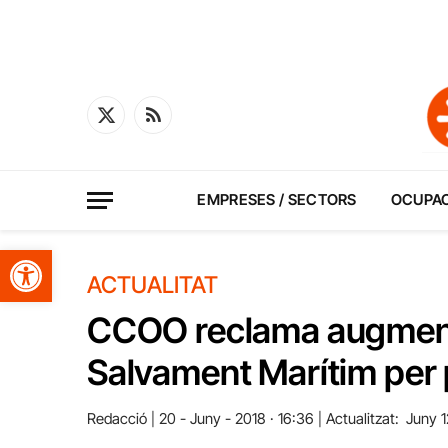
X
RSS
(Twitter)
EMPRESES / SECTORS
OCUPA
Obre la barra d'eines
ACTUALITAT
CCOO reclama augment 
Salvament Marítim per p
Redacció
20 - Juny - 2018 · 16:36
Actualitzat:
Juny 1