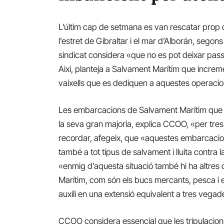
L’últim cap de setmana es van rescatar prop 
l’estret de Gibraltar i el mar d’Alborán, seg
sindicat considera «que no es pot deixar pa
Així, planteja a Salvament Marítim que increm
vaixells que es dediquen a aquestes operacio
Les embarcacions de Salvament Marítim que 
la seva gran majoria, explica CCOO, «per tres 
recordar, afegeix, que «aquestes embarcacio
també a tot tipus de salvament i lluita contra 
«enmig d’aquesta situació també hi ha altres c
Marítim, com són els bucs mercants, pesca i
auxili en una extensió equivalent a tres vegad
CCOO considera essencial que les tripulacion