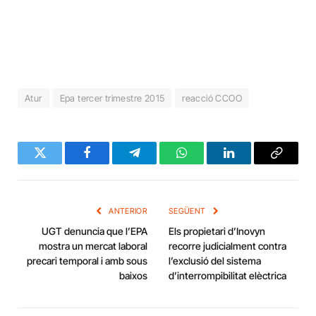
Atur
Epa tercer trimestre 2015
reacció CCOO
Twitter
Facebook
Telegram
WhatsApp
LinkedIn
Copy
Link
ANTERIOR
SEGÜENT
UGT denuncia que l’EPA
Els propietari d’Inovyn
mostra un mercat laboral
recorre judicialment contra
precari temporal i amb sous
l’exclusió del sistema
baixos
d’interrompibilitat elèctrica