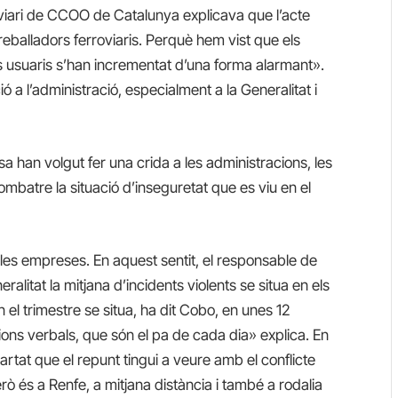
viari de CCOO de Catalunya explicava que l’acte
treballadors ferroviaris. Perquè hem vist que els
als usuaris s’han incrementat d’una forma alarmant».
 a l’administració, especialment a la Generalitat i
osa han volgut fer una crida a les administracions, les
 combatre la situació d’inseguretat que es viu en el
les empreses. En aquest sentit, el responsable de
alitat la mitjana d’incidents violents se situa en els
 el trimestre se situa, ha dit Cobo, en unes 12
ions verbals, que són el pa de cada dia» explica. En
rtat que el repunt tingui a veure amb el conflicte
rò és a Renfe, a mitjana distància i també a rodalia