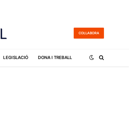
COL·LABORA
LEGISLACIÓ
DONA I TREBALL