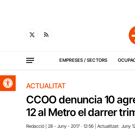
X
RSS
(Twitter)
EMPRESES / SECTORS
OCUPA
Obre la barra d'eines
ACTUALITAT
CCOO denuncia 10 agre
12 al Metro el darrer tr
Redacció
28 - Juny - 2017 · 12:56
Actualitzat:
Juny 1