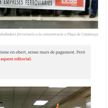
reballadors ferroviaris a la concentració a Plaça de Catalunya
isme en obert, sense murs de pagament. Però
n
aquest editorial.