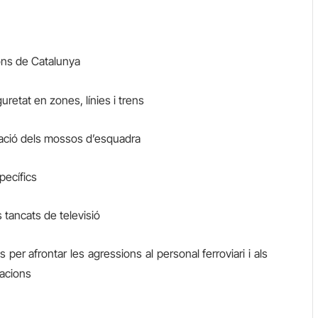
cions de Catalunya
guretat en zones, línies i trens
uació dels mossos d’esquadra
specífics
s tancats de televisió
 per afrontar les agressions al personal ferroviari i als
lacions