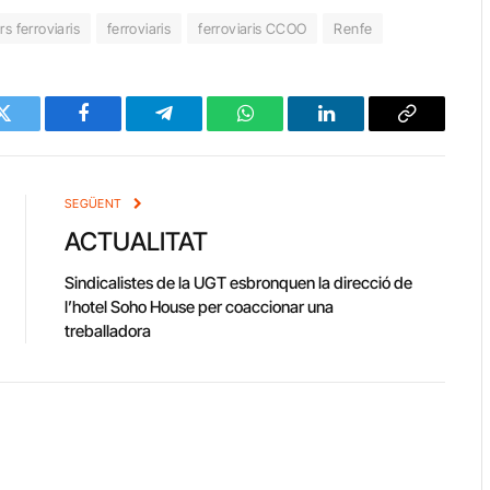
s ferroviaris
ferroviaris
ferroviaris CCOO
Renfe
Twitter
Facebook
Telegram
WhatsApp
LinkedIn
Copy
Link
SEGÜENT
ACTUALITAT
Sindicalistes de la UGT esbronquen la direcció de
l’hotel Soho House per coaccionar una
treballadora