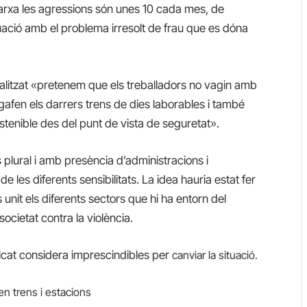
 xarxa les agressions són unes 10 cada mes, de
tuació amb el problema irresolt de frau que es dóna
litzat «pretenem que els treballadors no vagin amb
agafen els darrers trens de dies laborables i també
ostenible des del punt de vista de seguretat».
os plural i amb presència d’administracions i
 les diferents sensibilitats. La idea hauria estat fer
unit els diferents sectors que hi ha entorn del
 societat contra la violència.
dicat considera imprescindibles per
canviar la situació.
en trens i estacions