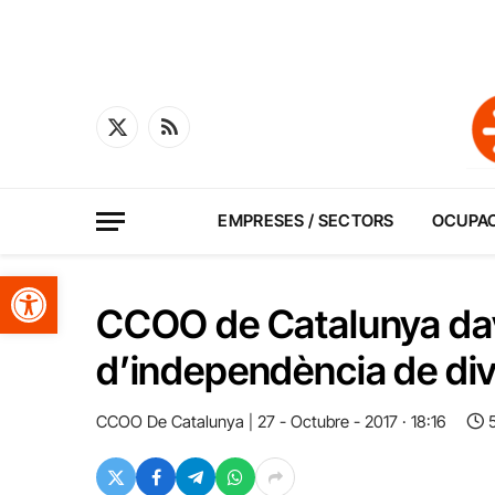
X
RSS
(Twitter)
EMPRESES / SECTORS
OCUPA
Obre la barra d'eines
CCOO de Catalunya dav
d’independència de di
CCOO De Catalunya
27 - Octubre - 2017 · 18:16