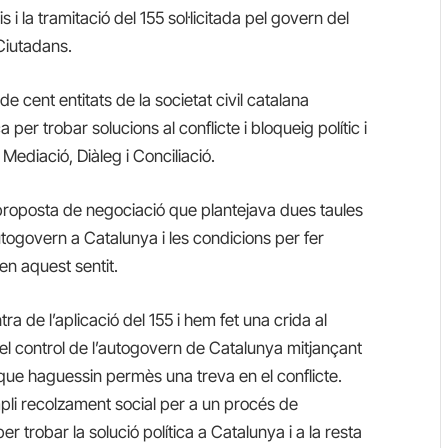
 i la tramitació del 155 sol·licitada pel govern del
Ciutadans.
ent entitats de la societat civil catalana
a per trobar solucions al conflicte i bloqueig polític i
Mediació, Diàleg i Conciliació.
oposta de negociació que plantejava dues taules
togovern a Catalunya i les condicions per fer
en aquest sentit.
a de l’aplicació del 155 i hem fet una crida al
el control de l’autogovern de Catalunya mitjançant
que haguessin permès una treva en el conflicte.
pli recolzament social per a un procés de
 trobar la solució política a Catalunya i a la resta