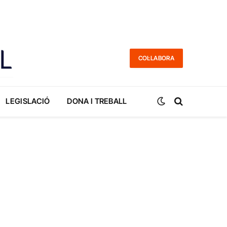
COL·LABORA
LEGISLACIÓ
DONA I TREBALL