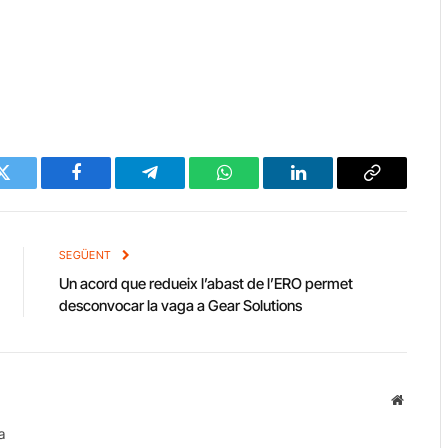
Twitter
Facebook
Telegram
WhatsApp
LinkedIn
Copy
Link
SEGÜENT
Un acord que redueix l’abast de l’ERO permet
desconvocar la vaga a Gear Solutions
Website
a