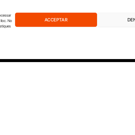
rocessar
ACCEPTAR
DE
lloc. No
ístiques
EL DIARI DE L’EDUCACIÓ
EL DIARI DE LA SANITAT
XQ 