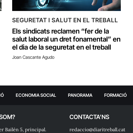
SEGURETAT I SALUT EN EL TREBALL
Els sindicats reclamen “fer de la
salut laboral un dret fonamental” en
el dia de la seguretat en el treball
Joan Cascante Agudo
IÓ
ECONOMIA SOCIAL
PANORAMA
FORMACIÓ
 SOM?
CONTACTA'NS
r Bailén 5, principal.
redaccio@diaritreball.cat