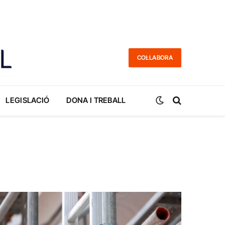
COL·LABORA
LEGISLACIÓ
DONA I TREBALL