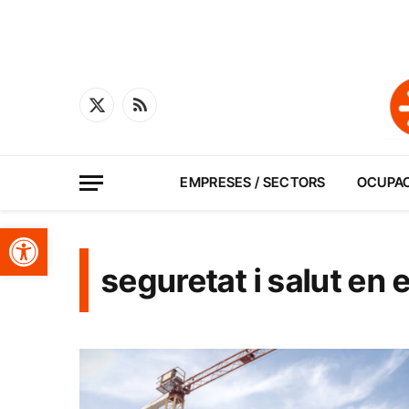
X
RSS
(Twitter)
EMPRESES / SECTORS
OCUPA
Obre la barra d'eines
seguretat i salut en e