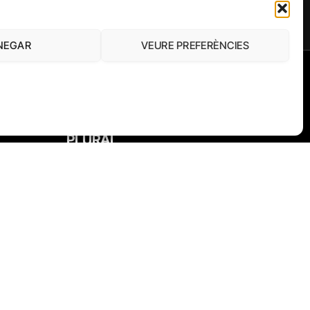
NEGAR
VEURE PREFERÈNCIES
FUNDACIÓ
PERIODISME
PLURAL
THE NEWS
EL DIARIO DE LA EDUCACIÓN