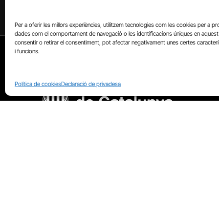
Per a oferir les millors experiències, utilitzem tecnologies com les cookies per a p
dades com el comportament de navegació o les identificacions úniques en aquest 
consentir o retirar el consentiment, pot afectar negativament unes certes caracter
AMB EL SUPORT DE
i funcions.
Política de cookies
Declaració de privadesa
QUI SOM?
CATALUNYAPLURAL.CAT