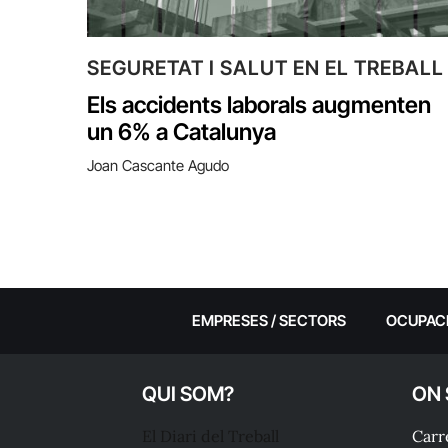
SEGURETAT I SALUT EN EL TREBALL
Els accidents laborals augmenten
un 6% a Catalunya
Joan Cascante Agudo
EMPRESES / SECTORS
OCUPAC
QUI SOM?
ON
El Diari del Treball
Carre