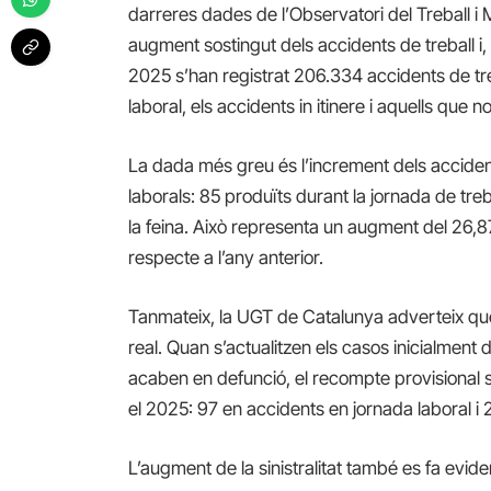
darreres dades de l’Observatori del Treball i
augment sostingut dels accidents de treball i, 
2025 s’han registrat 206.334 accidents de tre
laboral, els accidents in itinere i aquells qu
La dada més greu és l’increment dels acciden
laborals: 85 produïts durant la jornada de tr
la feina. Això representa un augment del 26,87
respecte a l’any anterior.
Tanmateix, la UGT de Catalunya adverteix que
real. Quan s’actualitzen els casos inicialmen
acaben en defunció, el recompte provisional s
el 2025: 97 en accidents en jornada laboral i 2
L’augment de la sinistralitat també es fa eviden