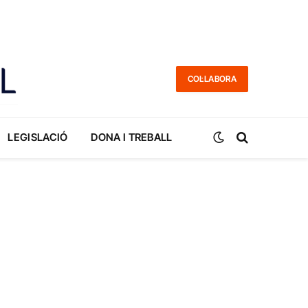
COL·LABORA
LEGISLACIÓ
DONA I TREBALL