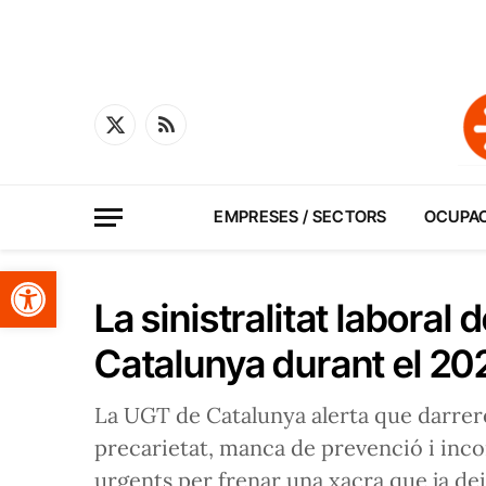
X
RSS
(Twitter)
EMPRESES / SECTORS
OCUPA
Obre la barra d'eines
La sinistralitat laboral
Catalunya durant el 20
La UGT de Catalunya alerta que darrere 
precarietat, manca de prevenció i inc
urgents per frenar una xacra que ja de