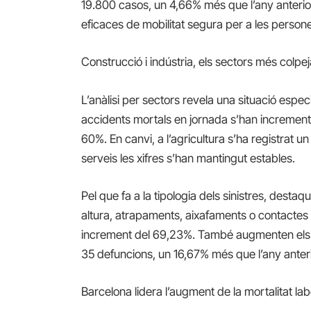
19.800 casos, un 4,66% més que l’any anterio
eficaces de mobilitat segura per a les person
Construcció i indústria, els sectors més colpej
L’anàlisi per sectors revela una situació espe
accidents mortals en jornada s’han incrementa
60%. En canvi, a l’agricultura s’ha registrat u
serveis les xifres s’han mantingut estables.
Pel que fa a la tipologia dels sinistres, des
altura, atrapaments, aixafaments o contacte
increment del 69,23%. També augmenten els a
35 defuncions, un 16,67% més que l’any anteri
Barcelona lidera l’augment de la mortalitat lab