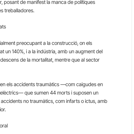
r, posant de manifest la manca de polítiques
es treballadores.
ats
cialment preocupant a la construcció, on els
t un 140%, i a la indústria, amb un augment del
n descens de la mortalitat, mentre que al sector
taquen els accidents traumàtics —com caigudes en
s elèctrics— que sumen 44 morts i suposen un
ccidents no traumàtics, com infarts o ictus, amb
or.
oral