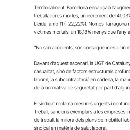
Territorialment, Barcelona encapçala l’augment
treballadores mortes, un increment del 41,03
Lleida, amb 11 (+22,22%). Només Tarragona re
víctimes mortals, un 18,18% menys que l’any a
“No són accidents, són conseqüències d’un 
Davant d’aquest escenari, la UGT de Catalunya in
casualitat, sinó de factors estructurals profu
laboral, la subcontractació en cadena, la manc
de la normativa de seguretat per part d’algu
El sindicat reclama mesures urgents i contun
Treball, sancions exemplars a les empreses inf
de treball, la millora dels plans de mobilitat l
sindical en matèria de salut laboral.