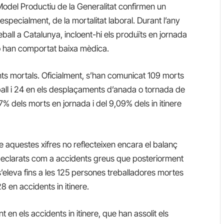
 Model Productiu de la Generalitat confirmen un
especialment, de la mortalitat laboral. Durant l’any
ball a Catalunya, incloent-hi els produïts en jornada
e no han comportat baixa mèdica.
ts mortals. Oficialment, s’han comunicat 109 morts
eball i 24 en els desplaçaments d’anada o tornada de
% dels morts en jornada i del 9,09% dels in itinere
 aquestes xifres no reflecteixen encara el balanç
t declarats com a accidents greus que posteriorment
’eleva fins a les 125 persones treballadores mortes
8 en accidents in itinere.
t en els accidents in itinere, que han assolit els