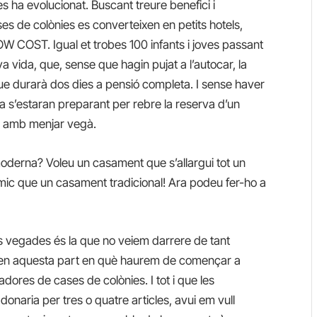
s ha evolucionat. Buscant treure benefici i
ses de colònies es converteixen en petits hotels,
 COST. Igual et trobes 100 infants i joves passant
a vida, que, sense que hagin pujat a l’autocar, la
ue durarà dos dies a pensió completa. I sense haver
 ja s’estaran preparant per rebre la reserva d’un
ga amb menjar vegà.
i moderna? Voleu un casament que s’allargui tot un
c que un casament tradicional! Ara podeu fer-ho a
es vegades és la que no veiem darrere de tant
s en aquesta part en què haurem de començar a
adores de cases de colònies. I tot i que les
donaria per tres o quatre articles, avui em vull