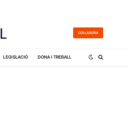
COL·LABORA
LEGISLACIÓ
DONA I TREBALL