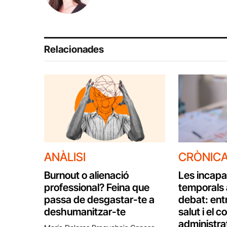
Relacionades
ANÀLISI
CRÒNIC
Burnout o alienació
Les incapa
professional? Feina que
temporals 
passa de desgastar-te a
debat: entr
deshumanitzar-te
salut i el c
administra