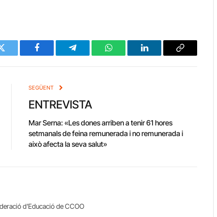
Twitter
Facebook
Telegram
WhatsApp
LinkedIn
Copy
Link
SEGÜENT
ENTREVISTA
Mar Serna: «Les dones arriben a tenir 61 hores
setmanals de feina remunerada i no remunerada i
això afecta la seva salut»
Federació d’Educació de CCOO