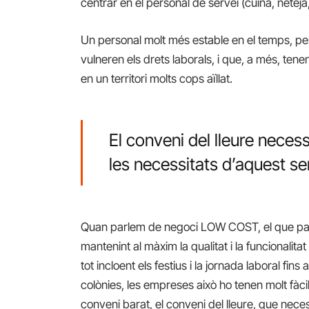
centrar en el personal de servei (cuina, netej
Un personal molt més estable en el temps, pe
vulneren els drets laborals, i que, a més, ten
en un territori molts cops aïllat.
El conveni del lleure necess
les necessitats d’aquest se
Quan parlem de negoci LOW COST, el que parle
mantenint al màxim la qualitat i la funcionalitat
tot incloent els festius i la jornada laboral fins
colònies, les empreses això ho tenen molt fàcil,
conveni barat, el conveni del lleure, que neces