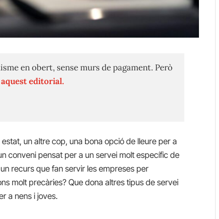
isme en obert, sense murs de pagament. Però
n
aquest editorial.
n estat, un altre cop, una bona opció de lleure per a
 un conveni pensat per a un servei molt específic de
 un recurs que fan servir les empreses per
ns molt precàries? Que dona altres tipus de servei
r a nens i joves.