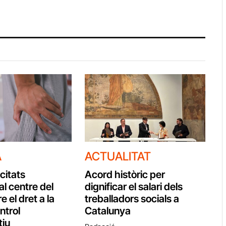
A
ACTUALITAT
citats
Acord històric per
al centre del
dignificar el salari dels
e el dret a la
treballadors socials a
ontrol
Catalunya
tiu