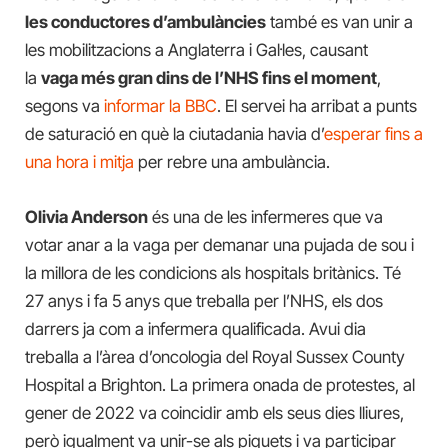
les conductores d’ambulàncies
també es van unir a
les mobilitzacions a Anglaterra i Gal·les, causant
la
vaga més gran dins de l’NHS fins el moment
,
segons va
informar la BBC
. El servei ha arribat a punts
de saturació en què la ciutadania havia d’
esperar fins a
una hora i mitja
per rebre una ambulància.
Olivia Anderson
és una de les infermeres que va
votar anar a la vaga per demanar una pujada de sou i
la millora de les condicions als hospitals britànics. Té
27 anys i fa 5 anys que treballa per l’NHS, els dos
darrers ja com a infermera qualificada. Avui dia
treballa a l’àrea d’oncologia del Royal Sussex County
Hospital a Brighton. La primera onada de protestes, al
gener de 2022 va coincidir amb els seus dies lliures,
però igualment va unir-se als piquets i va participar