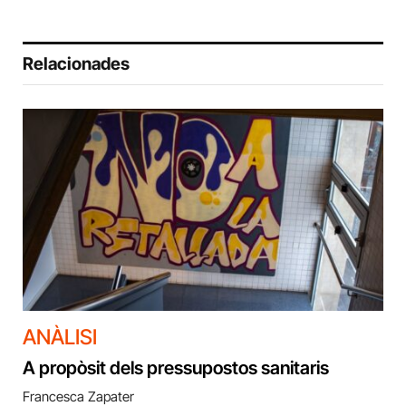
Relacionades
ANÀLISI
A propòsit dels pressupostos sanitaris
Francesca Zapater