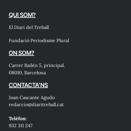
QUI SOM?
El Diari del Treball
Fundació Periodisme Plural
ON SOM?
Carrer Bailén 5, principal.
08010, Barcelona
CONTACTA'NS
Joan Cascante Agudo
redaccio@diaritreball.cat
Telèfon:
932 311 247