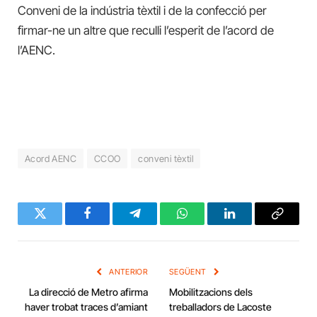
Conveni de la indústria tèxtil i de la confecció per
firmar-ne un altre que reculli l’esperit de l’acord de
l’AENC.
Acord AENC
CCOO
conveni tèxtil
Twitter
Facebook
Telegram
WhatsApp
LinkedIn
Copy
Link
ANTERIOR
SEGÜENT
La direcció de Metro afirma
Mobilitzacions dels
haver trobat traces d’amiant
treballadors de Lacoste