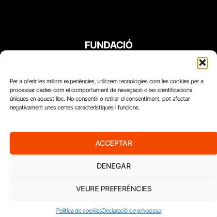
FUNDACIÓ
PERIODISME
PLURAL
Per a oferir les millors experiències, utilitzem tecnologies com les cookies per a
processar dades com el comportament de navegació o les identificacions
úniques en aquest lloc. No consentir o retirar el consentiment, pot afectar
negativament unes certes característiques i funcions.
ACCEPTAR
DENEGAR
VEURE PREFERÈNCIES
Diari del Treball, 2026
Política de cookies
Declaració de privadesa