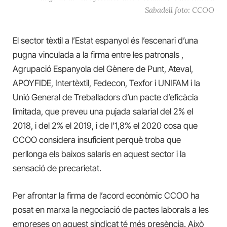
Sabadell foto: CCOO
El sector tèxtil a l’Estat espanyol és l’escenari d’una
pugna vinculada a la firma entre les patronals
,
Agrupació Espanyola del Gènere de Punt, Ateval,
APOYFIDE, Intertèxtil, Fedecon, Texfor i UNIFAM i la
Unió General de Treballadors d’un pacte d’eficàcia
limitada,
que preveu una pujada salarial del 2% el
2018, i del 2% el 2019, i de l’1,8% el 2020 cosa que
CCOO
considera insuficient perquè troba
que
perllonga els baixos salaris en aquest sector i la
sensació de precarietat.
Per afrontar la firma de l’acord econòmic CCOO ha
posat en marxa la negociació de pactes laborals a les
empreses on aquest sindicat té més presència. Això