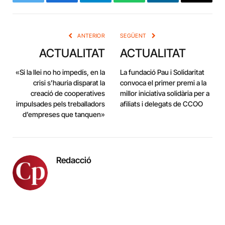
Twitter
Facebook
Telegram
WhatsApp
LinkedIn
Copy
Link
ANTERIOR
SEGÜENT
ACTUALITAT
ACTUALITAT
«Si la llei no ho impedís, en la
La fundació Pau i Solidaritat
crisi s’hauria disparat la
convoca el primer premi a la
creació de cooperatives
millor iniciativa solidària per a
impulsades pels treballadors
afiliats i delegats de CCOO
d’empreses que tanquen»
Redacció