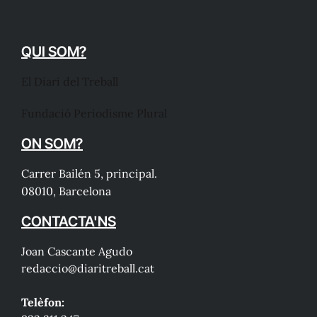
QUI SOM?
El Diari del Treball
Fundació Periodisme Plural
ON SOM?
Carrer Bailén 5, principal.
08010, Barcelona
CONTACTA'NS
Joan Cascante Agudo
redaccio@diaritreball.cat
Telèfon: