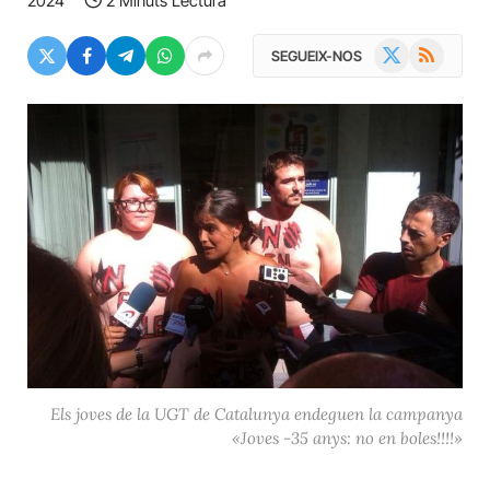
2024
2 Minuts Lectura
X
RSS
SEGUEIX-NOS
(Twitter)
Els joves de la UGT de Catalunya endeguen la campanya
«Joves -35 anys: no en boles!!!!»