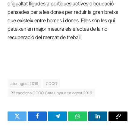
d’igualtat lligades a polítiques actives d’ocupació
pensades per a les dones per reduir la gran bretxa
que existeix entre homes i dones. Elles són les qui
pateixen en major mesura els efectes de la no
recuperació del mercat de treball.
atur agost 2016
CCOO
R3eaccions CCOO Catalunya atur agost 2016
Twitter
Facebook
Telegram
WhatsApp
LinkedIn
Copy
Link