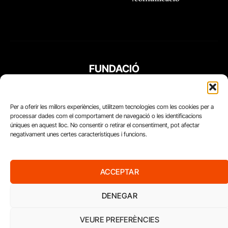
FUNDACIÓ
PERIODISME
PLURAL
Per a oferir les millors experiències, utilitzem tecnologies com les cookies per a
processar dades com el comportament de navegació o les identificacions
úniques en aquest lloc. No consentir o retirar el consentiment, pot afectar
negativament unes certes característiques i funcions.
ACCEPTAR
DENEGAR
VEURE PREFERÈNCIES