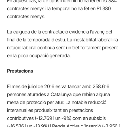
En aquest cas, la de tipus indefinit ho ha fet en 10.384
contractes menys i la temporal ho ha fet en 81.380
contractes menys.
La caiguda de la contractació evidencia l’avanç del
final de la temporada d’estiu. La inestabilitat laboral i la
rotació laboral continua sent un tret fortament present
en la poca ocupació generada.
Prestacions
El mes de juliol de 2016 es va tancar amb 258.616
persones aturades a Catalunya que rebien alguna
mena de protecció per atur. La notable reducció
interanual es produeix tant en prestacions
contributives (-12.769 i un -9%) com en subsidis
(-16.536 i un -13,9%) i Renda Activa d’Inserció (-3.956 i