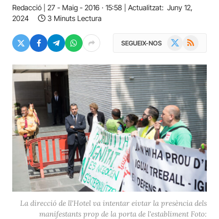
Redacció
27 - Maig - 2016 · 15:58
Actualitzat:
Juny 12,
2024
3 Minuts Lectura
X
RSS
SEGUEIX-NOS
(Twitter)
La direcció de ll'Hotel va intentar eivtar la presència dels
manifestants prop de la porta de l'establiment Foto: