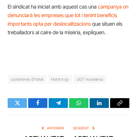
El sindicat ha iniciat amb aquest cas una
campanya on
denunciarà les empreses que tot i tenint beneficis
importants opta per deslocalitzacions
que situen els
treballadors al caire de la misèria, expliquen.
cambreres d'hotel
Hotel tryp
UGT hosteleria
Twitter
Facebook
Telegram
WhatsApp
LinkedIn
Copy
Link
ANTERIOR
SEGÜENT