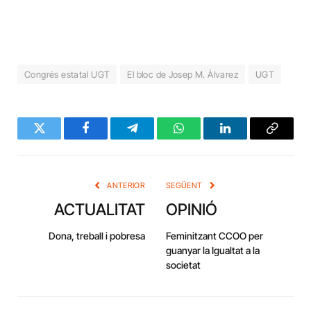
Congrés estatal UGT
El bloc de Josep M. Àlvarez
UGT
Twitter
Facebook
Telegram
WhatsApp
LinkedIn
Copy
Link
ANTERIOR
SEGÜENT
ACTUALITAT
OPINIÓ
Dona, treball i pobresa
Feminitzant CCOO per
guanyar la Igualtat a la
societat