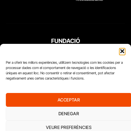
FUNDACIÓ
PERIODISME
PLURAL
Per a oferir les millors experiències, utilitzem tecnologies com les cookies per a
processar dades com el comportament de navegació o les identificacions
úniques en aquest lloc. No consentir o retirar el consentiment, pot afectar
negativament unes certes característiques i funcions.
ACCEPTAR
DENEGAR
VEURE PREFERÈNCIES