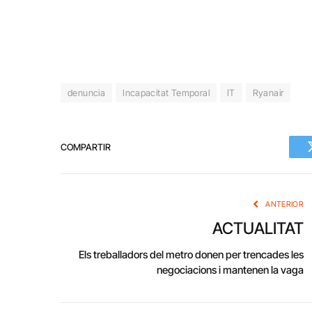
denuncia
Incapacitat Temporal
IT
Ryanair
COMPARTIR
ANTERIOR
ACTUALITAT
Els treballadors del metro donen per trencades les
negociacions i mantenen la vaga