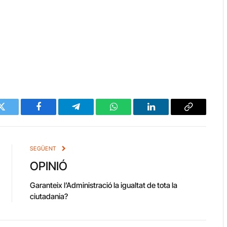
Twitter
Facebook
Telegram
WhatsApp
LinkedIn
Copy
Link
SEGÜENT
OPINIÓ
Garanteix l’Administració la igualtat de tota la
ciutadania?