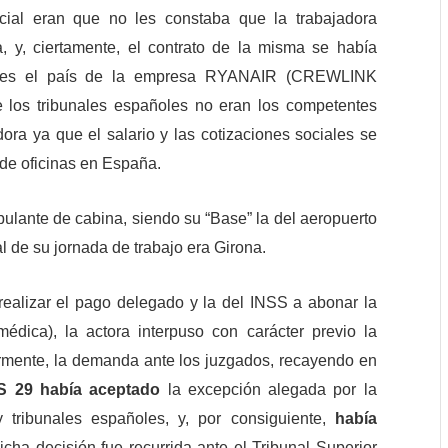
ial eran que no les constaba que la trabajadora
a, y, ciertamente, el contrato de la misma se había
ue es el país de la empresa RYANAIR (CREWLINK
los tribunales españoles no eran los competentes
ora ya que el salario y las cotizaciones sociales se
 de oficinas en España.
pulante de cabina, siendo su “Base” la del aeropuerto
al de su jornada de trabajo era Girona.
realizar el pago delegado y la del INSS a abonar la
édica), la actora interpuso con carácter previo la
iormente, la demanda ante los juzgados, recayendo en
JS 29 había aceptado
la excepción alegada por la
tribunales españoles, y, por consiguiente,
había
Dicha decisión fue recurrida ante el Tribunal Superior