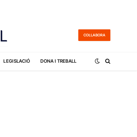
COL·LABORA
LEGISLACIÓ
DONA I TREBALL