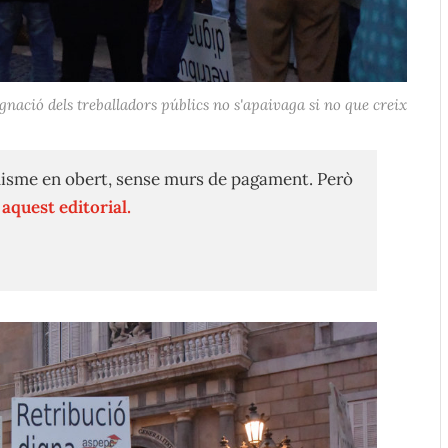
gnació dels treballadors públics no s'apaivaga si no que creix
isme en obert, sense murs de pagament. Però
n
aquest editorial.