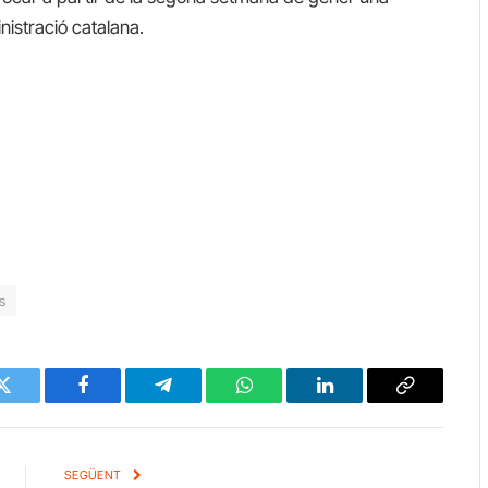
inistració catalana.
s
Twitter
Facebook
Telegram
WhatsApp
LinkedIn
Copy
Link
SEGÜENT