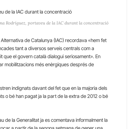
na Rodríguez, portaveu de la IAC durant la concentració
l Alternativa de Catalunya (IAC) recordava «hem fet
ncades tant a diversos serveis centrals com a
it que el govern català dialogui seriosament». En
car mobilitzacions més enèrgiques després de
stren indignats davant del fet que en la majoria dels
 o bé han pagat ja la part de la extra de 2012 o bé
au de la Generalitat ja es comentava informalment la
onvocar a partir de la segona setmana de gener una