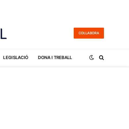
COL·LABORA
LEGISLACIÓ
DONA I TREBALL