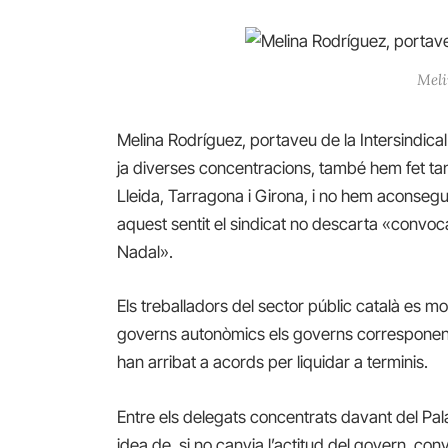
Meli
Melina Rodríguez, portaveu de la Intersindica
ja diverses concentracions, també hem fet ta
Lleida, Tarragona i Girona, i no hem aconsegu
aquest sentit el sindicat no descarta «convo
Nadal».
Els treballadors del sector públic català es mo
governs autonòmics els governs corresponents
han arribat a acords per liquidar a terminis.
Entre els delegats concentrats davant del Pal
idea de, si no canvia l’actitud del govern, c