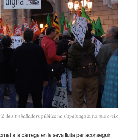
ió dels treballadors públics no s’apaivaga si no que creix
tornat a la càrrega en la seva lluita per aconseguir