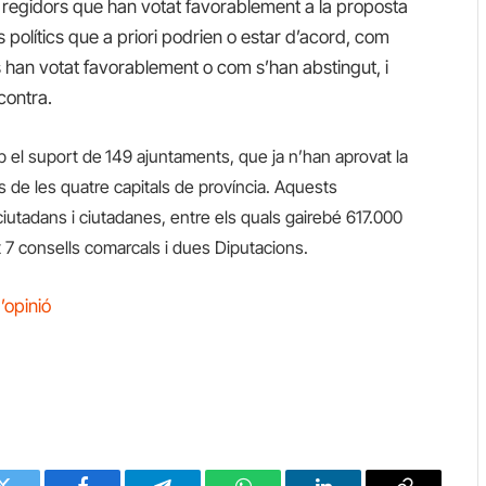
i regidors que han votat favorablement a la proposta
ts polítics que a priori podrien o estar d’acord, com
s han votat favorablement o com s’han abstingut, i
contra.
b el suport de
149 ajuntaments, que ja n’han aprovat la
s de les quatre capitals de província. Aquests
iutadans i ciutadanes, entre els quals gairebé 617.000
 7 consells comarcals i dues Diputacions.
’opinió