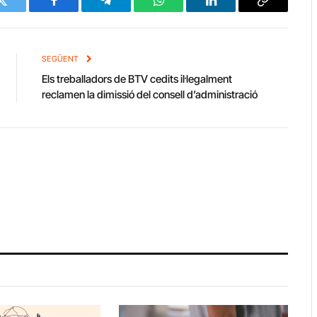
Twitter
Facebook
Telegram
WhatsApp
LinkedIn
Copy
Link
SEGÜENT
Els treballadors de BTV cedits il·legalment
reclamen la dimissió del consell d’administració