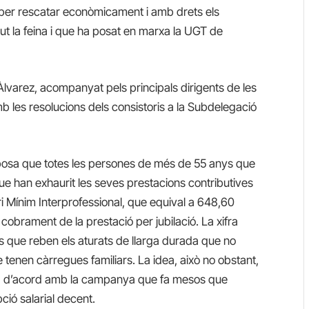
a per rescatar econòmicament i amb drets els
t la feina i que ha posat en marxa la UGT de
 Àlvarez, acompanyat pels principals dirigents de les
mb les resolucions dels consistoris a la Subdelegació
proposa que totes les persones de més de 55 anys que
que han exhaurit les seves prestacions contributives
ri Mínim Interprofessional, que equival a 648,60
cobrament de la prestació per jubilació. La xifra
 que reben els aturats de llarga durada que no
ue tenen càrregues familiars. La idea, això no obstant,
ros, d’acord amb la campanya que fa mesos que
ció salarial decent.