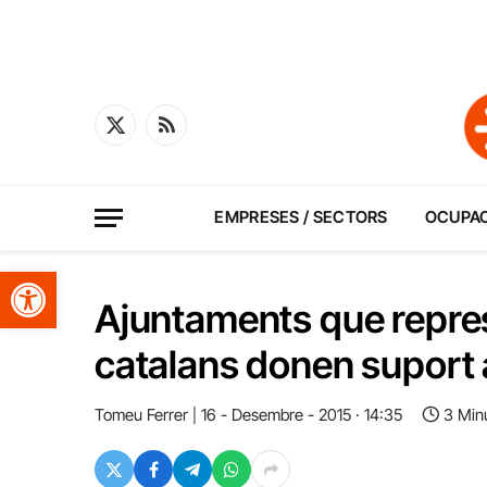
X
RSS
(Twitter)
EMPRESES / SECTORS
OCUPA
Obre la barra d'eines
Ajuntaments que repres
catalans donen suport 
Tomeu Ferrer
16 - Desembre - 2015 · 14:35
3 Min