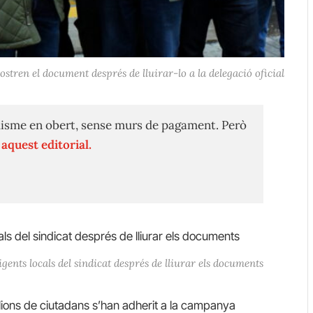
mostren el document després de lluirar-lo a la delegació oficial
isme en obert, sense murs de pagament. Però
n
aquest editorial.
ents locals del sindicat després de lliurar els documents
ions de ciutadans s’han adherit a la campanya