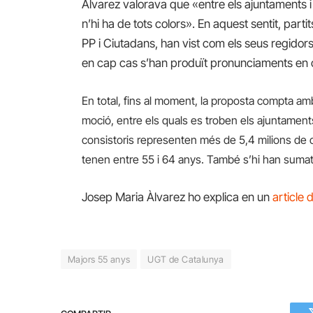
Àlvarez valorava que «entre els ajuntaments 
n’hi ha de tots colors». En aquest sentit, parti
PP i Ciutadans, han vist com els seus regidor
en cap cas s’han produït pronunciaments en 
En total, fins al moment, la proposta compta am
moció, entre els quals es troben els ajuntament
consistoris representen més de 5,4 milions de c
tenen entre 55 i 64 anys. També s’hi han sumat
Josep Maria Àlvarez ho explica en un
article d
Majors 55 anys
UGT de Catalunya