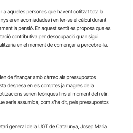
 a aquelles persones que havent cotitzat tota la
 anys eren acomiadades i en fer-se el càlcul durant
ament la pensió. En aquest sentit es proposa que es
stació contributiva per desocupació quan sigui
actualitzaria en el moment de començar a percebre-la.
urien de finançar amb càrrec als pressupostos
uesta despesa en els comptes ja magres de la
cotitzacions serien teòriques fins al moment del retir.
que seria assumida, com s’ha dit, pels pressupostos
retari general de la UGT de Catalunya, Josep Maria