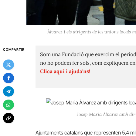
Àlvarez i els dirigents de les unions locals 
COMPARTIR
Som una Fundació que exercim el period
no ho podem fer sols, com expliquem e
Clica aquí i ajuda'ns!
Josep Maria Àlvarez amb dirig
Ajuntaments catalans que representen 5,4 mil