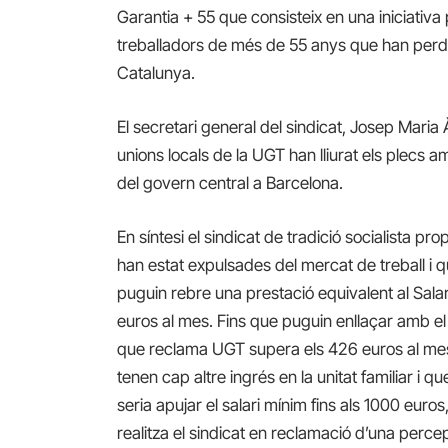
Garantia + 55 que consisteix en una iniciativ
treballadors de més de 55 anys que han perdu
Catalunya.
El secretari general del sindicat, Josep Maria
unions locals de la UGT han lliurat els plecs a
del govern central a Barcelona.
En síntesi el sindicat de tradició socialista 
han estat expulsades del mercat de treball i 
puguin rebre una prestació equivalent al Sala
euros al mes. Fins que puguin enllaçar amb el 
que reclama UGT supera els 426 euros al mes
tenen cap altre ingrés en la unitat familiar i q
seria apujar el salari mínim fins als 1000 eu
realitza el sindicat en reclamació d’una percep