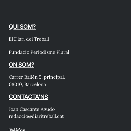
QUI SOM?
El Diari del Treball
Fundació Periodisme Plural
ON SOM?
Carrer Bailén 5, principal.
08010, Barcelona
CONTACTA'NS
Joan Cascante Agudo
redaccio@diaritreball.cat
Telèfon: