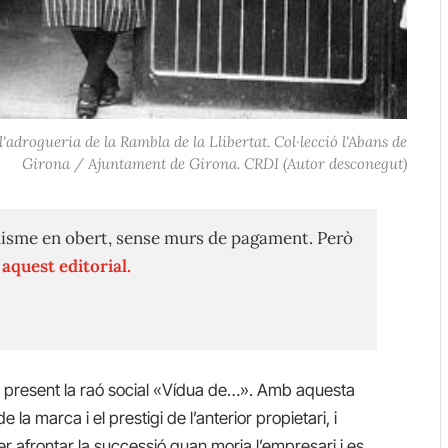
'adrogueria de la Rambla de la Llibertat. Col·lecció l'Abans de
Girona / Ajuntament de Girona. CRDI (Autor desconegut)
isme en obert, sense murs de pagament. Però
n
aquest editorial.
lt present la raó social «Vídua de…». Amb aquesta
 marca i el prestigi de l’anterior propietari, i
per afrontar la successió quan moria l’empresari i es