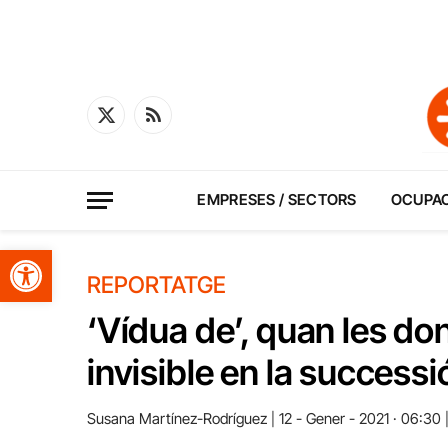
X
RSS
(Twitter)
EMPRESES / SECTORS
OCUPA
Obre la barra d'eines
REPORTATGE
‘Vídua de’, quan les do
invisible en la success
Susana Martínez-Rodríguez
12 - Gener - 2021 · 06:30