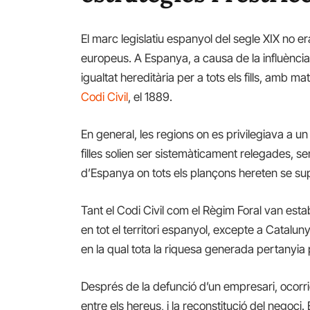
El marc legislatiu espanyol del segle XIX no er
europeus. A Espanya, a causa de la influència d
igualtat hereditària per a tots els fills, amb 
Codi Civil
, el 1889.
En general, les regions on es privilegiava a un 
filles solien ser sistemàticament relegades, sen
d’Espanya on tots els plançons hereten se su
Tant el Codi Civil com el Règim Foral van establ
en tot el territori espanyol, excepte a Catalu
en la qual tota la riquesa generada pertanyia 
Després de la defunció d’un empresari, ocorri
entre els hereus, i la reconstitució del negoci.