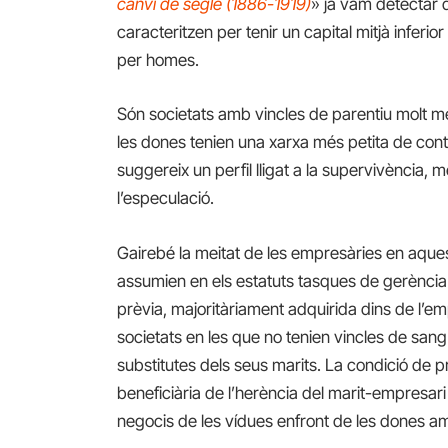
canvi de segle (1886-1919)
» ja vam detectar
caracteritzen per tenir un capital mitjà infer
per homes.
Són societats amb vincles de parentiu molt mé
les dones tenien una xarxa més petita de con
suggereix un perfil lligat a la supervivència,
l’especulació.
Gairebé la meitat de les empresàries en aques
assumien en els estatuts tasques de gerència
prèvia, majoritàriament adquirida dins de l’e
societats en les que no tenien vincles de sang 
substitutes dels seus marits. La condició de pro
beneficiària de l’herència del marit-empresari
negocis de les vídues enfront de les dones amb 