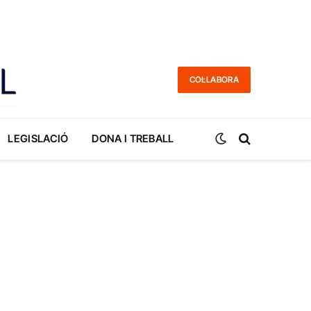
COL·LABORA
LEGISLACIÓ
DONA I TREBALL