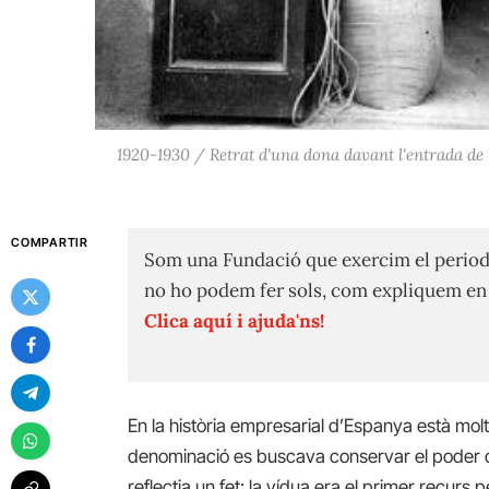
1920-1930 / Retrat d'una dona davant l'entrada de l
COMPARTIR
Som una Fundació que exercim el period
no ho podem fer sols, com expliquem e
Clica aquí i ajuda'ns!
En la història empresarial d’Espanya està mo
denominació es buscava conservar el poder de la
reflectia un fet: la vídua era el primer recurs 