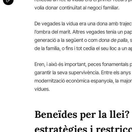
volia donar continuïtat al negoci familiar.
De vegades la vídua era una dona amb trajectòr
l’ombra del marit. Altres vegades tenia un pa
generació a la següent o com
dona de palla
, 
de la família, o fins i tot cedia el seu lloc a un 
Eren, i això és important, peces fonamentals pe
garantir la seva supervivència. Entre els anys
modernització econòmica espanyola, la majo
vídues.
Beneïdes per la llei?
estratègies i restric