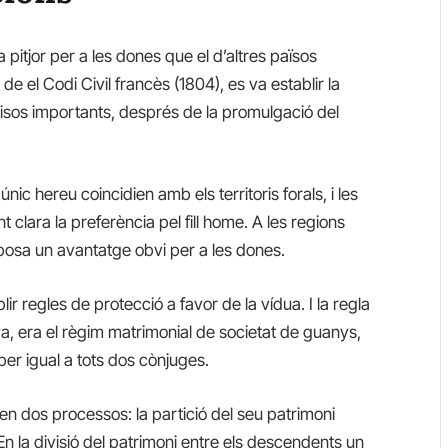
a pitjor per a les dones que el d’altres països
e el Codi Civil francès (1804), es va establir la
matisos importants, després de la promulgació del
únic hereu coincidien amb els territoris forals, i les
t clara la preferència pel fill home. A les regions
posa un avantatge obvi per a les dones.
ir regles de protecció a favor de la vídua. I la regla
nya, era el règim matrimonial de societat de guanys,
per igual a tots dos cònjuges.
en dos processos: la partició del seu patrimoni
 En la divisió del patrimoni entre els descendents un