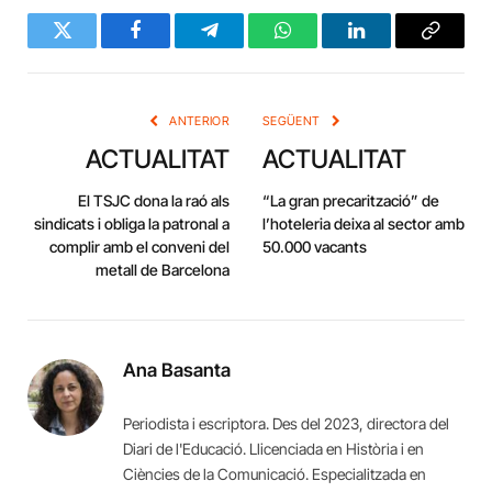
Twitter
Facebook
Telegram
WhatsApp
LinkedIn
Copy
Link
ANTERIOR
SEGÜENT
ACTUALITAT
ACTUALITAT
El TSJC dona la raó als
“La gran precarització” de
sindicats i obliga la patronal a
l’hoteleria deixa al sector amb
complir amb el conveni del
50.000 vacants
metall de Barcelona
Ana Basanta
Periodista i escriptora. Des del 2023, directora del
Diari de l'Educació. Llicenciada en Història i en
Ciències de la Comunicació. Especialitzada en