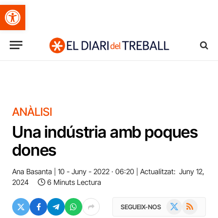
Obre la barra d'eines
ANÀLISI
Una indústria amb poques
dones
Ana Basanta
10 - Juny - 2022 · 06:20
Actualitzat:
Juny 12,
2024
6 Minuts Lectura
X
RSS
SEGUEIX-NOS
(Twitter)