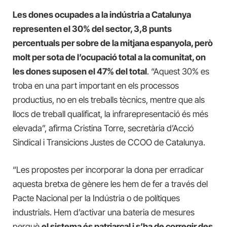
Les dones ocupades a la indústria a Catalunya
representen el 30% del sector, 3,8 punts
percentuals per sobre de la mitjana espanyola, però
molt per sota de l’ocupació total a la comunitat, on
les dones suposen el 47% del total
. “Aquest 30% es
troba en una part important en els processos
productius, no en els treballs tècnics, mentre que als
llocs de treball qualificat, la infrarepresentació és més
elevada”, afirma Cristina Torre, secretària d’Acció
Sindical i Transicions Justes de CCOO de Catalunya.
“Les propostes per incorporar la dona per erradicar
aquesta bretxa de gènere les hem de fer a través del
Pacte Nacional per la Indústria o de polítiques
industrials. Hem d’activar una bateria de mesures
perquè
el sistema és patriarcal i s’ha de corregir des