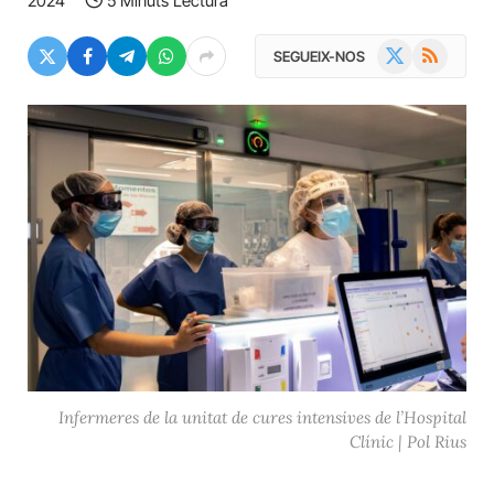
2024
5 Minuts Lectura
X
RSS
SEGUEIX-NOS
(Twitter)
Infermeres de la unitat de cures intensives de l’Hospital
Clínic | Pol Rius