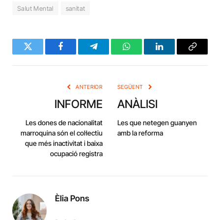
Salut Mental
sanitat
Twitter
Facebook
Telegram
WhatsApp
LinkedIn
Copy
Link
ANTERIOR
SEGÜENT
INFORME
ANÀLISI
Les dones de nacionalitat
Les que netegen guanyen
marroquina són el col·lectiu
amb la reforma
que més inactivitat i baixa
ocupació registra
Èlia Pons