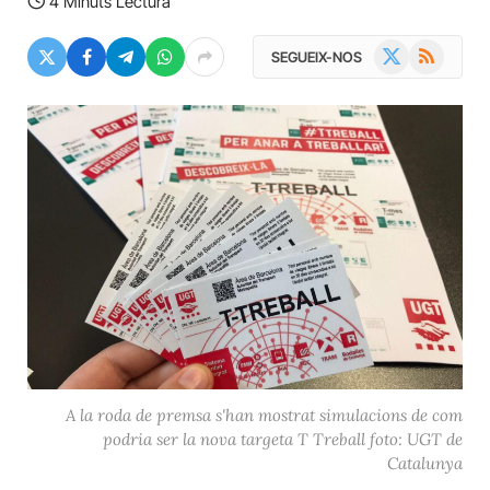
4 Minuts Lectura
X
RSS
SEGUEIX-NOS
(Twitter)
A la roda de premsa s'han mostrat simulacions de com
podria ser la nova targeta T Treball foto: UGT de
Catalunya