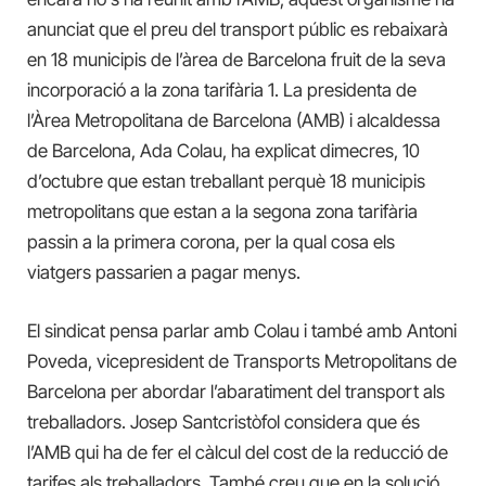
anunciat que e
l preu del transport públic es rebaixarà
en 18 municipis de l’àrea de Barcelona
fruit de
la seva
incorporació a la zona tarifària 1. La presidenta de
l’Àrea Metropolitana de Barcelona (AMB) i alcaldessa
de
Barcelona
, Ada Colau, ha explicat dimecres,
10
d’octubre
que estan treballant
perquè
18 municipis
metropolitans que estan a la segona zona tarifària
passin a la primera corona, per la qual cosa
els
viatgers
passarien a pagar menys.
El sindicat pensa parlar amb Colau i també amb Antoni
Poveda, vicepresident de Transports Metropolitans de
Barcelona per abordar l’abaratiment del transport als
treballadors. Josep Santcristòfol
considera que és
l’AMB qui ha de fer el càlcul del cost de la reducció de
tarifes als treballadors. També creu que en la solució