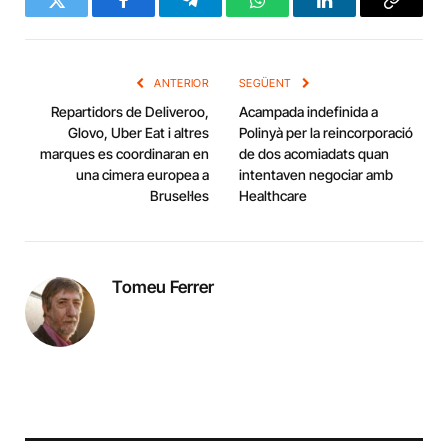
Twitter
Facebook
Telegram
WhatsApp
LinkedIn
Copy
Link
ANTERIOR
SEGÜENT
Repartidors de Deliveroo,
Acampada indefinida a
Glovo, Uber Eat i altres
Polinyà per la reincorporació
marques es coordinaran en
de dos acomiadats quan
una cimera europea a
intentaven negociar amb
Brusel·les
Healthcare
Tomeu Ferrer