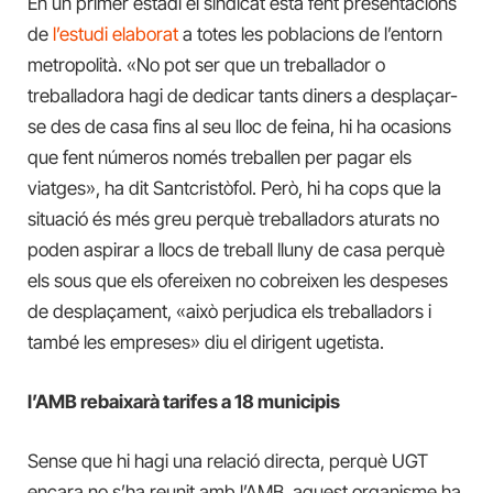
En un primer estadi el sindicat està fent presentacions
de
l’estudi elaborat
a totes les poblacions de l’entorn
metropolità. «No pot ser que un treballador o
treballadora hagi de dedicar tants diners a desplaçar-
se des de casa fins al seu lloc de feina, hi ha ocasions
que fent números només treballen per pagar els
viatges», ha dit Santcristòfol. Però, hi ha cops que la
situació és més greu perquè treballadors aturats no
poden aspirar a llocs de treball lluny de casa perquè
els sous que els ofereixen no cobreixen les despeses
de desplaçament, «això perjudica els treballadors i
també les empreses» diu el dirigent ugetista.
l’AMB rebaixarà tarifes a 18 municipis
Sense que hi hagi una relació directa, perquè UGT
encara no s’ha reunit amb l’AMB, aquest organisme ha