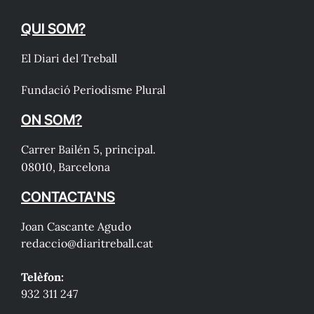
QUI SOM?
El Diari del Treball
Fundació Periodisme Plural
ON SOM?
Carrer Bailén 5, principal.
08010, Barcelona
CONTACTA'NS
Joan Cascante Agudo
redaccio@diaritreball.cat
Telèfon:
932 311 247