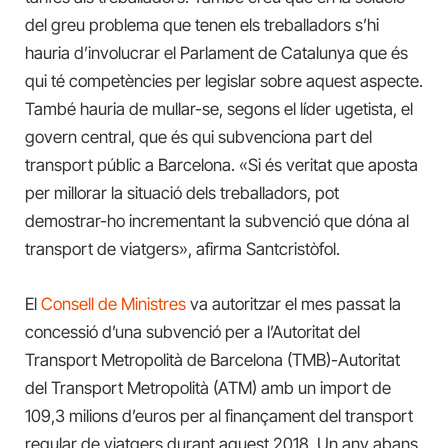
del greu problema que tenen els treballadors s’hi
hauria d’involucrar el Parlament de Catalunya que és
qui té
competències per legislar sobre aquest aspecte.
També hauria de mullar-se, segons el líder ugetista, el
govern central, que és qui subvenciona part del
transport públic a Barcelona. «Si és veritat que aposta
per
millorar la situació dels treballadors, pot
demostrar-ho
incrementa
nt
la subvenció que dóna al
transport de viatgers», afirma Santcristòfol.
El
Consell de Ministres
va autoritzar el mes passat la
concessió d’una subvenció per a l’Autoritat del
Transport Metropolità de Barcelona (TMB)-Autoritat
del Transport Metropolità (ATM) amb un import de
109,3 milions d’euros per al finançament del transport
regular de viatgers durant aquest 2018.
Un any abans