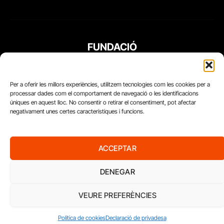
FUNDACIÓ
PERIODISME
PLURAL
Per a oferir les millors experiències, utilitzem tecnologies com les cookies per a
processar dades com el comportament de navegació o les identificacions
úniques en aquest lloc. No consentir o retirar el consentiment, pot afectar
negativament unes certes característiques i funcions.
ACCEPTAR
DENEGAR
VEURE PREFERÈNCIES
Diari del Treball, 2026
Política de cookies
Declaració de privadesa