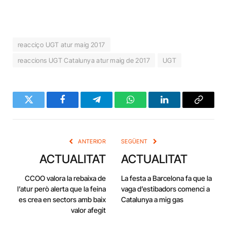
reacciço UGT atur maig 2017
reaccions UGT Catalunya atur maig de 2017
UGT
Twitter
Facebook
Telegram
WhatsApp
LinkedIn
Copy
Link
ANTERIOR
SEGÜENT
ACTUALITAT
ACTUALITAT
CCOO valora la rebaixa de
La festa a Barcelona fa que la
l’atur però alerta que la feina
vaga d’estibadors comenci a
es crea en sectors amb baix
Catalunya a mig gas
valor afegit