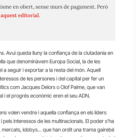
isme en obert, sense murs de pagament. Però
n
aquest editorial.
a. Avui queda lluny la confiança de la ciutadania en
quella que denominàvem Europa Social, la de les
 a seguir i exportar a la resta del món. Aquell
eressos de les persones i del capital per fer un
olítics com Jacques Delors o Olof Palme, que van
ial i el progrés econòmic eren el seu ADN.
ens volen vendre i aquella confiança en els líders
 i pels interessos de les multinacionals. El poder s’ha
s, mercats,
lobbys
… que han ordit una trama gairebé