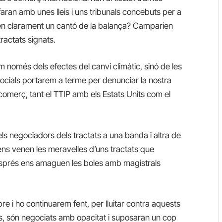
faran amb unes lleis i uns tribunals concebuts per a
xen clarament un cantó de la balança? Camparien
tractats signats.
m només dels efectes del canvi climàtic, sinó de les
socials portarem a terme per denunciar la nostra
comerç, tant el TTIP amb els Estats Units com el
 negociadors dels tractats a una banda i altra de
r ens venen les meravelles d’uns tractats que
després ens amaguen les boles amb magistrals
bre i ho continuarem fent, per lluitar contra aquests
res, són negociats amb opacitat i suposaran un cop