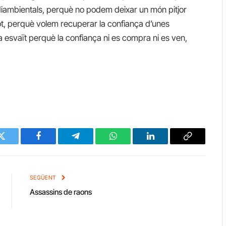
mediambientals, perquè no podem deixar un món pitjor
ot, perquè volem recuperar la confiança d’unes
’ha esvaït perquè la confiança ni es compra ni es ven,
Twitter
Facebook
Telegram
WhatsApp
LinkedIn
Copy
Link
SEGÜENT
Assassins de raons