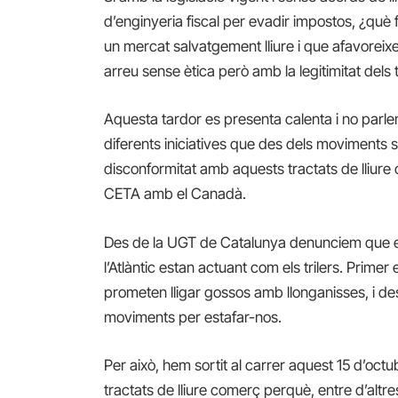
d’enginyeria fiscal per evadir impostos, ¿què 
un mercat salvatgement lliure i que afavorei
arreu sense ètica però amb la legitimitat dels 
Aquesta tardor es presenta calenta i no parle
diferents iniciatives que des dels moviments 
disconformitat amb aquests tractats de lliure 
CETA amb el Canadà.
Des de la UGT de Catalunya denunciem que els
l’Atlàntic estan actuant com els trilers. Prime
prometen lligar gossos amb llonganisses, i 
moviments per estafar-nos.
Per això, hem sortit al carrer aquest 15 d’octu
tractats de lliure comerç perquè, entre d’alt