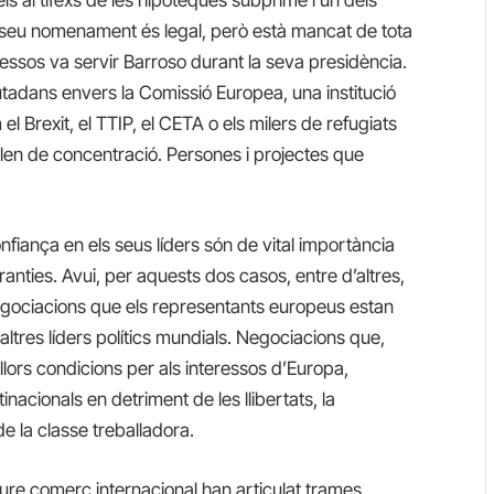
l seu nomenament és legal, però està mancat de tota
ressos va servir Barroso durant la seva presidència.
utadans envers la Comissió Europea, una institució
l Brexit, el TTIP, el CETA o els milers de refugiats
n de concentració. Persones i projectes que
nfiança en els seus líders són de vital importància
anties. Avui, per aquests dos casos, entre d’altres,
negociacions que els representants europeus estan
ltres líders polítics mundials. Negociacions que,
lors condicions per als interessos d’Europa,
tinacionals en detriment de les llibertats, la
de la classe treballadora.
liure comerç internacional han articulat trames