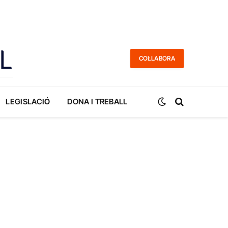
COL·LABORA
LEGISLACIÓ
DONA I TREBALL