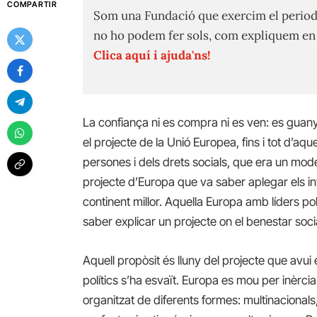
COMPARTIR
Som una Fundació que exercim el period
no ho podem fer sols, com expliquem e
Clica aquí i ajuda'ns!
La confiança ni es compra ni es ven: es guany
el projecte de la Unió Europea, fins i tot d’a
persones i dels drets socials, que era un model
projecte d’Europa que va saber aplegar els int
continent millor. Aquella Europa amb líders p
saber explicar un projecte on el benestar soc
Aquell propòsit és lluny del projecte que avui 
polítics s’ha esvaït. Europa es mou per inèrcia
organitzat de diferents formes: multinacional