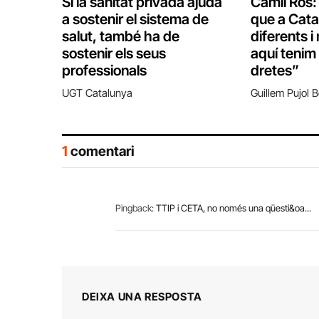
Si la sanitat privada ajuda
Camil Ros
a sostenir el sistema de
que a Cat
salut, també ha de
diferents i 
sostenir els seus
aquí tenim
professionals
dretes”
UGT Catalunya
Guillem Pujol B
1
comentari
Pingback:
TTIP i CETA, no només una qüesti&oa...
DEIXA UNA RESPOSTA