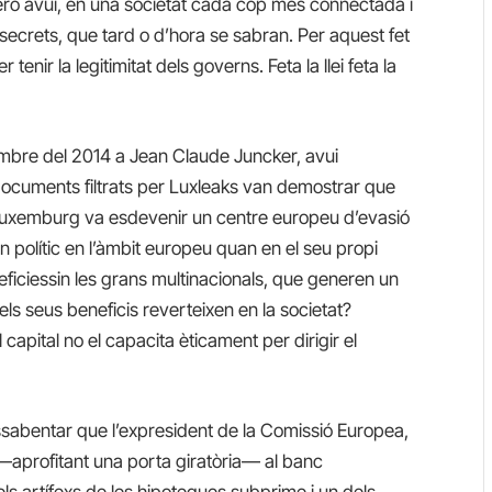
Però avui, en una societat cada cop més connectada i
ecrets, que tard o d’hora se sabran. Per aquest fet
tenir la legitimitat dels governs. Feta la llei feta la
vembre del 2014 a Jean Claude Juncker, avui
ocuments filtrats per Luxleaks van demostrar que
Luxemburg va esdevenir un centre europeu d’evasió
n polític
en l’àmbit europeu
quan en el seu propi
neficiessin les grans multinacionals, que generen un
ls seus beneficis reverteixen en la societat?
l capital no el capacita èticament per dirigir el
sabentar que l’expresident de la Comissió Europea,
 —aprofitant una porta giratòria— al banc
ls artífexs de les hipoteques
subprime
i un dels