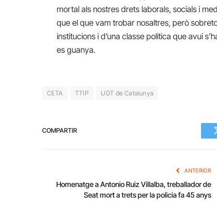
mortal als nostres drets laborals, socials i 
que el que vam trobar nosaltres, però sobret
institucions i d’una classe política que avui s
es guanya.
CETA
TTIP
UGT de Catalunya
COMPARTIR
ANTERIOR
Homenatge a Antonio Ruiz Villalba, treballador de
Seat mort a trets per la policia fa 45 anys