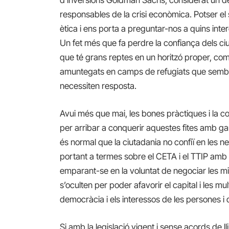
responsables de la crisi econòmica. Potser e
ètica i ens porta a preguntar-nos a quins inte
Un fet més que fa perdre la confiança dels ci
que té grans reptes en un horitzó proper, com e
amuntegats en camps de refugiats que semble
necessiten resposta.
Avui més que mai, les bones pràctiques i la co
per arribar a conquerir aquestes fites amb gar
és normal que la ciutadania no confiï en les 
portant a termes sobre el CETA i el TTIP amb a
emparant-se en la voluntat de negociar les mil
s’oculten per poder afavorir el capital i les mul
democràcia i els interessos de les persones i 
Si amb la legislació vigent i sense acords de l