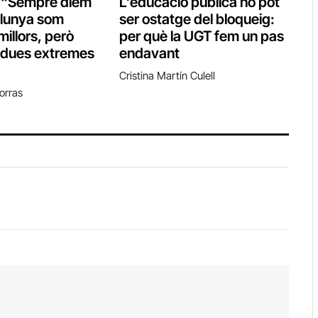
: “Sempre diem
L’educació pública no pot
alunya som
ser ostatge del bloqueig:
millors, però
per què la UGT fem un pas
 dues extremes
endavant
Cristina Martín Culell
orras