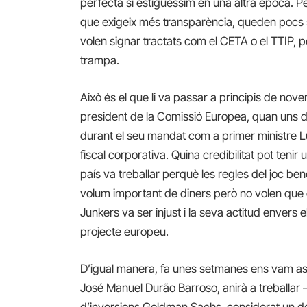
perfecta si estiguéssim en una altra època. 
que exigeix més transparència, queden pocs s
volen signar tractats com el CETA o el TTIP, per 
trampa.
Això és el que li va passar a principis de no
president de la Comissió Europea, quan uns d
durant el seu mandat com a primer ministre 
fiscal corporativa. Quina credibilitat pot tenir u
país va treballar perquè les regles del joc be
volum important de diners però no volen que e
Junkers va ser injust i la seva actitud envers e
projecte europeu.
D’igual manera, fa unes setmanes ens vam as
José Manuel Durão Barroso, anirà a treballar
d’inversions Goldman Sachs, considerat un de